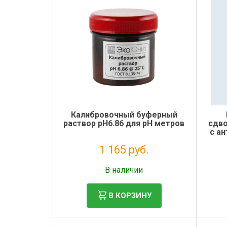
Калибровочный буферный
раствор pH6.86 для pH метров
сдво
с а
1 165 руб.
Без НДС: 955 руб.
В наличии
В КОРЗИНУ