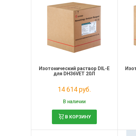
Электронная маркировка коров
Держатели лизунцов
Изотонический раствор DIL-E
Изот
для DH36VET 20Л
14 614 руб.
Без НДС: 11 979 руб.
В наличии
В КОРЗИНУ