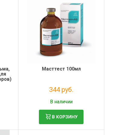
ьма,
Масттест 100мл
для
оров)
344 руб.
Без НДС: 282 руб.
В наличии
В КОРЗИНУ