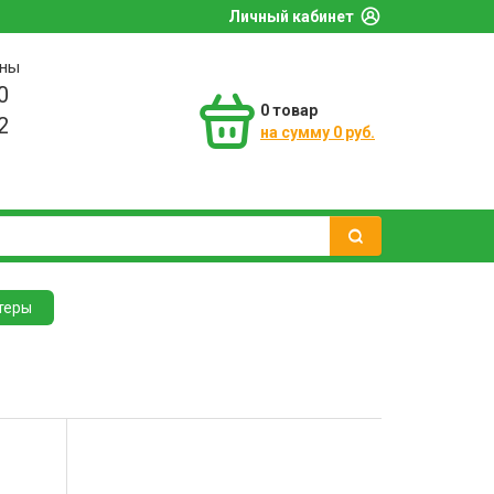
Личный кабинет
оны
0
0
товар
2
на сумму 0 руб.
теры