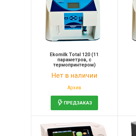
Электронная маркировка коров
Держатели лизунцов
Ekomilk Total 120 (11
параметров, с
термопринтером)
Нет в наличии
Без НДС: 273 660 руб.
Архив
ПРЕДЗАКАЗ