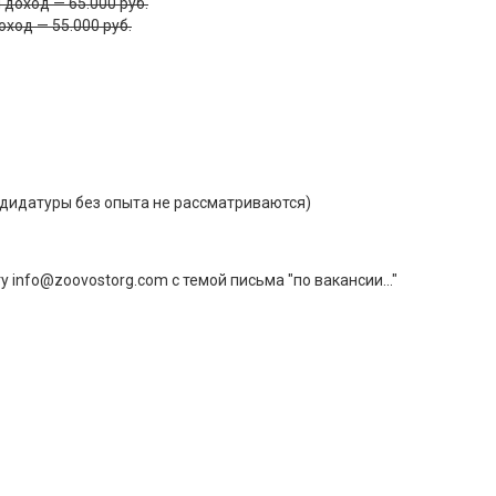
 доход — 65.000 руб.
ход — 55.000 руб.
ндидатуры без опыта не рассматриваются)
info@zoovostorg.com с темой письма "по вакансии..."