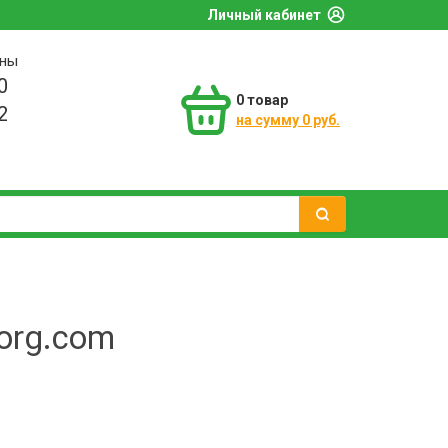
Личный кабинет
оны
0
0
товар
2
на сумму 0 руб.
org.com