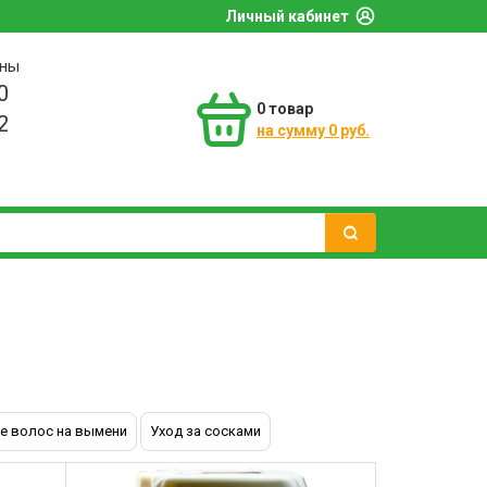
Личный кабинет
оны
0
0
товар
2
на сумму 0 руб.
е волос на вымени
Уход за сосками