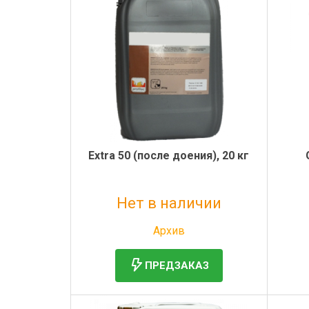
Электронная маркировка коров
Держатели лизунцов
Extra 50 (после доения), 20 кг
Нет в наличии
Без НДС: 7 157 руб.
Архив
ПРЕДЗАКАЗ