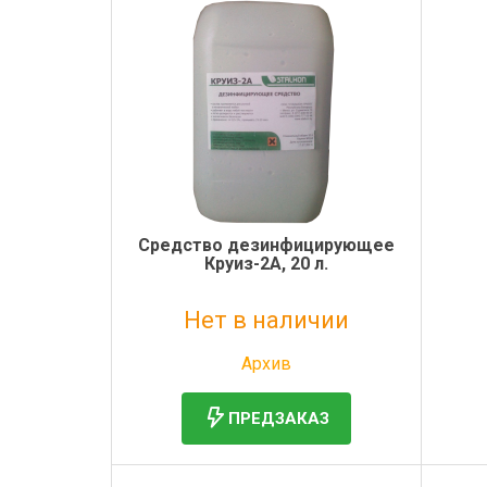
Электронная маркировка коров
Держатели лизунцов
Средство дезинфицирующее
Круиз-2А, 20 л.
Нет в наличии
Без НДС: 3 609 руб.
Архив
ПРЕДЗАКАЗ