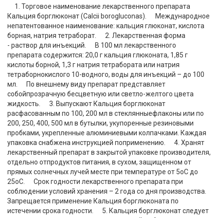
1. Торговое наименование лекарственного препарата
Кальция борглюконат (Calcii borogluconas). Международное
непатентованное наименование: кальция глюконат, кислота
борная, натрия тетраборат. 2. Лекарственная форма
- раствор для инъекций. В 100 мл лекарственного
препарата содержится: 20,0 г кальция глюконата, 1,85 г
кислоты борной, 1,3 г натрия тетрабората или натрия
тетраборнокислого 10-водного, воды для инъекций – до 100
мл. По внешнему виду препарат представляет
собойпрозрачную бесцветную или светло-желтого цвета
жидкость. 3. Выпускают Кальция борглюконат
расфасованным по 100, 200 мл в стеклянныефлаконы или по
200, 250, 400, 500 мл в бутылки, укупоренные резиновыми
пробками, укрепленные алюминиевыми колпачками. Каждая
упаковка снабжена инструкцией поприменению. 4. Хранят
лекарственный препарат в закрытой упаковке производителя,
отдельно отпродуктов питания, в сухом, защищенном от
прямых солнечных лучей месте при температуре от 5оС до
25оС. Срок годности лекарственного препарата при
соблюдении условий хранения – 2 года со дня производства.
Запрещается применение Кальция борглюконата по
истечении срока годности. 5. Кальция борглюконат следует