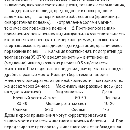
эклампсия, шоковое состояние, рахит, тетания, остеомаляция,
- задержание последа, предродовое и послеродовое
залеживание, - аллергические заболевания (крапивница,
сывороточная болезнь), - отравление солями магния,
токсическое поражение печени. 2. Противопоказания к
применению: повышенная индивидуальная чувствительность
к компонентам препарата, гиперкальциемия, повышенная
свертываемость крови, диарея, дегидратация, органическое
поражение почек. 3. Кальция борглюконат, подогретый до
температуры 35-37°С, вводят животным внутривенно
(медленно) или подкожно из расчета 0,5 мл/кг массы
животного. При подкожном введении дозу препарата вводят
дробно в разные места. Кальция борглюконат вводят
животным однократно, а при необходимости - повторно в тех
же дозах через 24 часа. Максимальные разовые дозы (доз
на одно животное): Вид животных Доза
Крупный рогатый скот 50-60 Лошади
30-40 Мелкий рогатый скот 10-20
Свиньи 6-20 Собаки 1-5
Дозы и сроки применения могут корректироваться в
зависимости от массы животного и течения болезни. 4. При
передозировке препарата у животного может наблюдаться