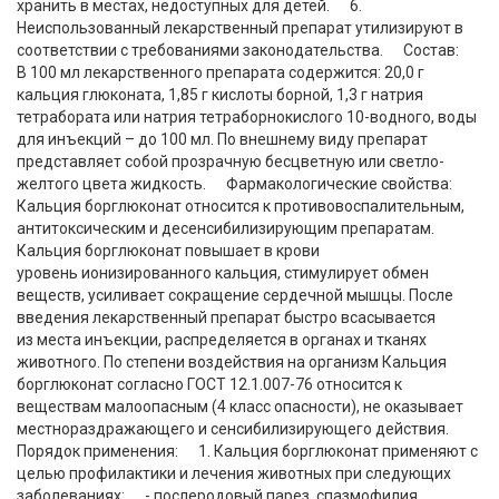
хранить в местах, недоступных для детей. 6.
Неиспользованный лекарственный препарат утилизируют в
соответствии с требованиями законодательства. Состав:
В 100 мл лекарственного препарата содержится: 20,0 г
кальция глюконата, 1,85 г кислоты борной, 1,3 г натрия
тетрабората или натрия тетраборнокислого 10-водного, воды
для инъекций – до 100 мл. По внешнему виду препарат
представляет собой прозрачную бесцветную или светло-
желтого цвета жидкость. Фармакологические свойства:
Кальция борглюконат относится к противовоспалительным,
антитоксическим и десенсибилизирующим препаратам.
Кальция борглюконат повышает в крови
уровень ионизированного кальция, стимулирует обмен
веществ, усиливает сокращение сердечной мышцы. После
введения лекарственный препарат быстро всасывается
из места инъекции, распределяется в органах и тканях
животного. По степени воздействия на организм Кальция
борглюконат согласно ГОСТ 12.1.007-76 относится к
веществам малоопасным (4 класс опасности), не оказывает
местнораздражающего и сенсибилизирующего действия.
Порядок применения: 1. Кальция борглюконат применяют с
целью профилактики и лечения животных при следующих
заболеваниях: - послеродовый парез, спазмофилия,