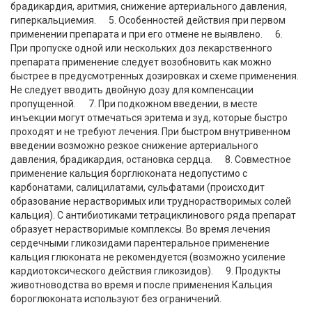
брадикардия, аритмия, снижение артериального давления,
гиперкальциемия. 5. Особенностей действия при первом
применении препарата и при его отмене не выявлено. 6.
При пропуске одной или нескольких доз лекарственного
препарата применение следует возобновить как можно
быстрее в предусмотренных дозировках и схеме применения.
Не следует вводить двойную дозу для компенсации
пропущенной. 7. При подкожном введении, в месте
инъекции могут отмечаться эритема и зуд, которые быстро
проходят и не требуют лечения. При быстром внутривенном
введении возможно резкое снижение артериального
давления, брадикардия, остановка сердца. 8. Совместное
применение кальция борглюконата недопустимо с
карбонатами, салицилатами, сульфатами (происходит
образование нерастворимых или труднорастворимых солей
кальция). С антибиотиками тетрациклинового ряда препарат
образует нерастворимые комплексы. Во время лечения
сердечными гликозидами парентеральное применение
кальция глюконата не рекомендуется (возможно усиление
кардиотоксического действия гликозидов). 9. Продукты
животноводства во время и после применения Кальция
бороглюконата используют без ограничений.