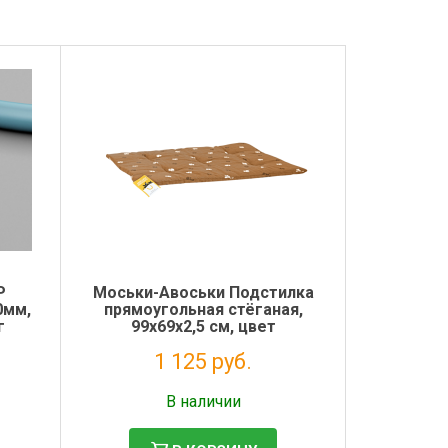
P
Моськи-Авоськи Подстилка
0мм,
прямоугольная стёганая,
г
99х69х2,5 см, цвет
коричневый
1 125 руб.
Налог: 922 руб.
В наличии