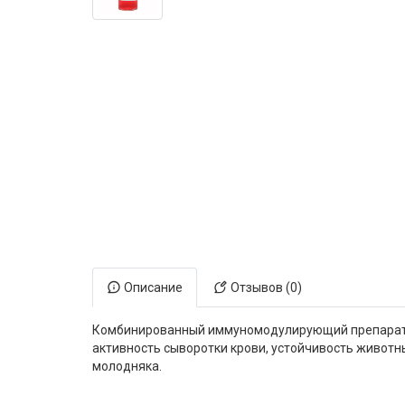
Электронная маркировка коров
Держатели лизунцов
Описание
Отзывов (0)
Комбинированный иммуномодулирующий препарат. 
активность сыворотки крови, устойчивость живот
молодняка.