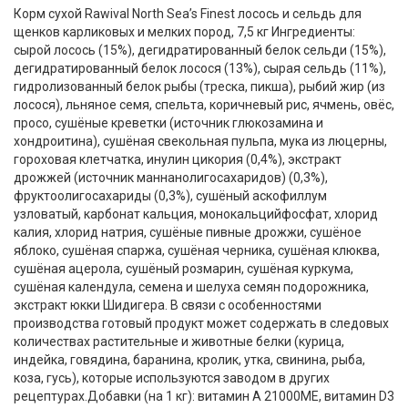
Корм сухой Rawival North Sea’s Finest лосось и сельдь для
щенков карликовых и мелких пород, 7,5 кг Ингредиенты:
сырой лосось (15%), дегидратированный белок сельди (15%),
дегидратированный белок лосося (13%), сырая сельдь (11%),
гидролизованный белок рыбы (треска, пикша), рыбий жир (из
лосося), льняное семя, спельта, коричневый рис, ячмень, овёс,
просо, сушёные креветки (источник глюкозамина и
хондроитина), сушёная свекольная пульпа, мука из люцерны,
гороховая клетчатка, инулин цикория (0,4%), экстракт
дрожжей (источник маннанолигосахаридов) (0,3%),
фруктоолигосахариды (0,3%), сушёный аскофиллум
узловатый, карбонат кальция, монокальцийфосфат, хлорид
калия, хлорид натрия, сушёные пивные дрожжи, сушёное
яблоко, сушёная спаржа, сушёная черника, сушёная клюква,
сушёная ацерола, сушёный розмарин, сушёная куркума,
сушёная календула, семена и шелуха семян подорожника,
экстракт юкки Шидигера. В связи с особенностями
производства готовый продукт может содержать в следовых
количествах растительные и животные белки (курица,
индейка, говядина, баранина, кролик, утка, свинина, рыба,
коза, гусь), которые используются заводом в других
рецептурах.Добавки (на 1 кг): витамин A 21000МЕ, витамин D3