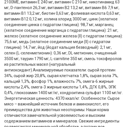
2100МЕ, витамин E 240 мг, витамин C 210 мг, никотинамид 63
мг, D-пантенол 26,3 мг, витамин B2 13,2 мг, витамин B6 7,9 мг,
витамин B1 13,2 мг, биотин 0,63 мг, фолиевая кислота 0,63 мг,
витамин B12 0,12 мг, холина хлорид 3000 мг, цинк (хелатное
соединение цинка с гидратом глицина): 98,7 мг, марганец
(хелатное соединение марганца с гидратом глицина): 21 мг,
железо (хелатное соединение железа (II) с гидратом глицина):
75,6 мг, медь (хелатное соединение меди (II) с гидратом
глицина): 14,7 мг, йод (йодат кальция безводный): 2,1 мг,
селен (L-селенметионин): 0,36 мг, DL-метионин, очищенный
3500 мг, таурин 1790 мг, L-carnitine 350 мг, смесь токоферолов
из растительных масел (натуральный
антиоксидант).Анализируемые показатели: сырой протеин
34%, сырой жир 20,8%, сырая клетчатка 1,8%, сырая зола 7%,
кальций 1,3%, фосфор 1%, влажность 7%, омега-6 жирные
кислоты 2,4%, омега-3 жирные кислоты 1,4%, ДГК 0,8%, ЭПК
0,4%, глюкозамин 1400 мг/кг, хондроитина сульфат 1100 мг/кг.
Энергетическая ценность: 4370 ккал/кг. Особенности: Сырое
мясо – важнейший источник белков и аминокислот, его
преимущества для животных неоспоримы: Наши корма
отличаются замечательной усвояемостью и высоким
содержанием витаминов и минералов. Свежие ингредиенты
подвергаются минимальной обработке, а потому все