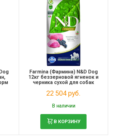
 Dog
Farmina (Фармина) N&D Dog
н,
12кг беззерновой ягненок и
корм
черника сухой для собак
пных
средних и крупных пород
22 504 руб.
(4180)
Без НДС: 18 446 руб.
В наличии
В КОРЗИНУ