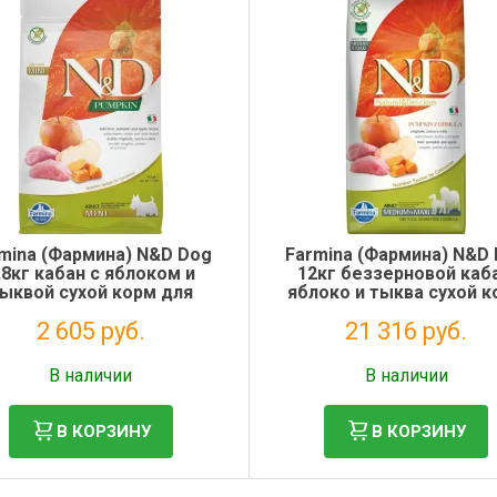
mina (Фармина) N&D Dog
Farmina (Фармина) N&D
,8кг кабан с яблоком и
12кг беззерновой каба
ыквой сухой корм для
яблоко и тыква сухой 
слых собак мини (033215)
для собак средних и кру
2 605 руб.
21 316 руб.
пород (2024)
Без НДС: 2 135 руб.
Без НДС: 17 472 руб.
В наличии
В наличии
В КОРЗИНУ
В КОРЗИНУ