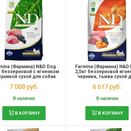
mina (Фармина) N&D Dog
Farmina (Фармина) N&D
г беззерновой с ягненком
2,5кг беззерновой ягне
ерникой сухой для собак
черника, тыква сухой 
мелких пород (1051)
собак мелких пород (20
7 088 руб.
6 617 руб.
Без НДС: 5 810 руб.
Без НДС: 5 424 руб.
В наличии
В наличии
В КОРЗИНУ
В КОРЗИНУ