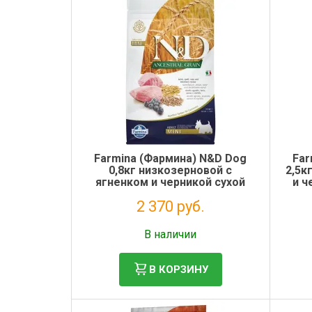
Farmina (Фармина) N&D Dog
Far
0,8кг низкозерновой с
2,5к
ягненком и черникой сухой
и ч
для собак мелких пород
2 370 руб.
(4016)
Без НДС: 1 943 руб.
В наличии
В КОРЗИНУ