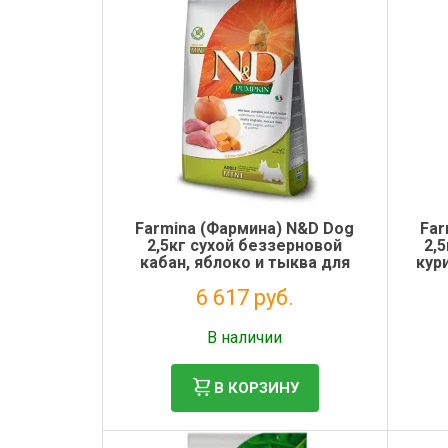
Farmina (Фармина) N&D Dog
Far
2,5кг сухой беззерновой
2,
кабан, яблоко и тыква для
кур
собак мелких пород (2021)
со
6 617 руб.
Без НДС: 5 424 руб.
В наличии
В КОРЗИНУ