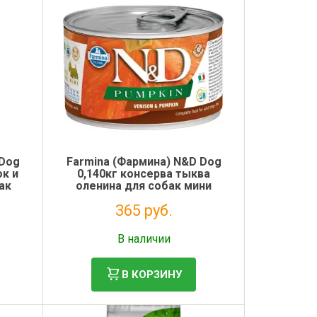
 Dog
Farmina (Фармина) N&D Dog
ок и
0,140кг консерва тыква
ак
оленина для собак мини
(102352)
365 руб.
Без НДС: 299 руб.
В наличии
В КОРЗИНУ