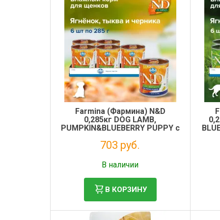
Farmina (Фармина) N&D
F
0,285кг DOG LAMB,
0,
PUMPKIN&BLUEBERRY PUPPY с
BLUE
тыквой, ягненком и черникой
703 руб.
для щенков
Без НДС: 576 руб.
В наличии
В КОРЗИНУ