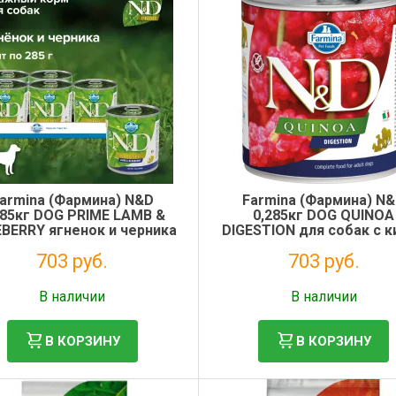
armina (Фармина) N&D
Farmina (Фармина) N
285кг DOG PRIME LAMB &
0,285кг DOG QUINOA
BERRY ягненок и черника
DIGESTION для собак с к
для собак
для поддержки пищевар
703 руб.
703 руб.
Без НДС: 576 руб.
Без НДС: 576 руб.
В наличии
В наличии
В КОРЗИНУ
В КОРЗИНУ