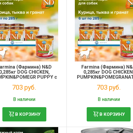
armina (Фармина) N&D
Farmina (Фармина) N
0,285кг DOG CHICKEN,
0,285кг DOG CHICKEN
MPKIN&POMEGR PUPPY с
PUMPKIN&POMEGRANAT
вой, курицей и гранатом
тыквой, курицей и гран
703 руб.
703 руб.
для щенков
для собак
Без НДС: 576 руб.
Без НДС: 576 руб.
В наличии
В наличии
В КОРЗИНУ
В КОРЗИНУ