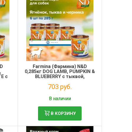
&D
Farmina (Фармина) N&D
,
0,285кг DOG LAMB, PUMPKIN &
E с
BLUEBERRY с тыквой,
атом
ягненком и черникой для
703 руб.
собак
Без НДС: 576 руб.
В наличии
В КОРЗИНУ