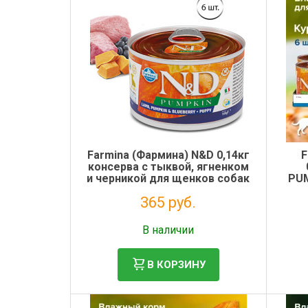
Электронная маркировка коров
Держатели лизунцов
Farmina (Фармина) N&D 0,14кг
F
консерва с тыквой, ягненком
и черникой для щенков собак
PU
мини (102307)
тык
365 руб.
Без НДС: 299 руб.
В наличии
В КОРЗИНУ