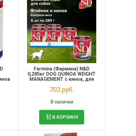
&D
Farmina (Фармина) N&D
0,285кг DOG QUINOA WEIGHT
иноа
MANAGEMENT с киноа, для
ения
контроля веса для собак
703 руб.
Без НДС: 576 руб.
В наличии
В КОРЗИНУ