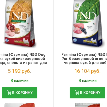
mina (Фармина) N&D Dog
Farmina (Фармина) N&D
5кг сухой низкозерновой
7кг беззерновой ягнен
ица, спельта и гранат для
черника сухой для соб
бак мелких пород (4012)
мелких пород (1055)
5 192 руб.
16 104 руб.
Без НДС: 4 256 руб.
Без НДС: 13 200 руб.
В наличии
В наличии
В КОРЗИНУ
В КОРЗИНУ