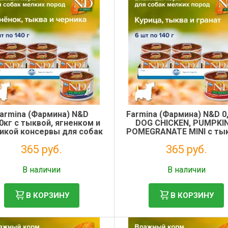
armina (Фармина) N&D
Farmina (Фармина) N&D 0
0кг с тыквой, ягненком и
DOG CHICKEN, PUMPKI
икой консервы для собак
POMEGRANATE MINI с ты
мини (102338)
курицей и гранатом для 
365 руб.
365 руб.
мини пород
Без НДС: 299 руб.
Без НДС: 299 руб.
В наличии
В наличии
В КОРЗИНУ
В КОРЗИНУ