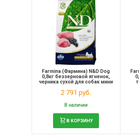
Farmina (Фармина) N&D Dog
Far
0,8кг беззерновой ягненок,
0
черника сухой для собак мини
т
пород (1041)
взро
2 791 руб.
Без НДС: 2 288 руб.
В наличии
В КОРЗИНУ