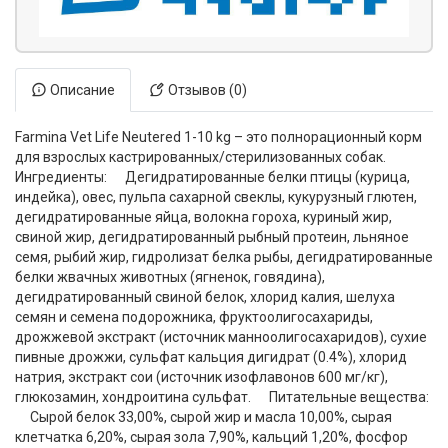
Описание
Отзывов (0)
Farmina Vet Life Neutered 1-10 kg – это полнорационный корм
для взрослых кастрированных/стерилизованных собак.
Ингредиенты: Дегидратированные белки птицы (курица,
индейка), овес, пульпа сахарной свеклы, кукурузный глютен,
дегидратированные яйца, волокна гороха, куриный жир,
свиной жир, дегидратированный рыбный протеин, льняное
семя, рыбий жир, гидролизат белка рыбы, дегидратированные
белки жвачных животных (ягненок, говядина),
дегидратированный свиной белок, хлорид калия, шелуха
семян и семена подорожника, фруктоолигосахариды,
дрожжевой экстракт (источник манноолигосахаридов), сухие
пивные дрожжи, сульфат кальция дигидрат (0.4%), хлорид
натрия, экстракт сои (источник изофлавонов 600 мг/кг),
глюкозамин, хондроитина сульфат. Питательные вещества:
Сырой белок 33,00%, сырой жир и масла 10,00%, сырая
клетчатка 6,20%, сырая зола 7,90%, кальций 1,20%, фосфор