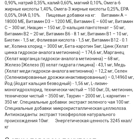
0,90%, натрий 0,35%, калий 0,60%, магний 0,10%, Омега-6
жирные кислоты 1,40%, Омега-3 жирные кислоты 0,25%, EPA
0,05%, DHA 0,10%. Пищевые добавки на кг: Витамин А –
18000 МЕ, Витамин D3 – 1200 МЕ, Витамин E – 600 мг, Витамин
C – 300 мг, Ниацин – 150 мг, D-кальция пантотенат – 50 мг,
Витамин В2 – 20 мг, Витамин В6 - 8.1 мг, Витамин В1 – 10 мг,
Биотин - 1,5 мг, Фолиевая кислота - 1,5 мг, Витамин В12 - 0.1
мг, Холина хлорид – 3000 мг, Бета-каротин 5мг, Цинк (Xелат
цинка гидрокси-аналога метионина) – 174,6 мг, Mарганец
(Xелат марганца гидрокси-аналога метионина) – 68 мг,
Железо [Железо (II) хелат гидрата глицина] - 43,1 мг, Mедь
(Хелат меди гидрокси-аналога метионина) – 12,2 мг, Селен
(Селенизированные дрожжи инактивированные) – 0,14960 мг,
Йод (йодат кальция безводный) - 1,56 мг, L-лизин-
моногидрохлорид, технически чистый – 150 0мг, DL-метионин,
технически чистый – 3500 мг, Таурин – 2000 мг, L-карнитин –
350 мг. Специальные добавки: экстракт зеленого чая 100 мг.
Специальные добавки: микрокристаллическая целлюлоза.
Антиоксиданты: экстракт токоферолов натурального
происхождения 10мг. Энергетическая ценность 3245 ккал/
кг