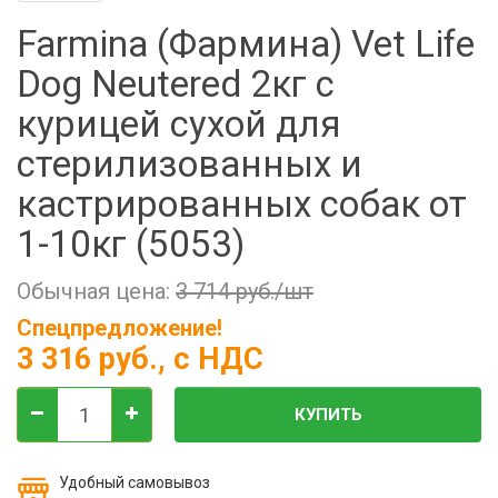
Фильтры молочные
Farmina (Фармина) Vet Life
Держатели лизунцов
Dog Neutered 2кг с
Электронная маркировка коров
курицей сухой для
стерилизованных и
кастрированных собак от
1-10кг (5053)
Обычная цена:
3 714 руб./шт
Спецпредложение!
3 316 руб.
, с НДС
КУПИТЬ
Удобный самовывоз