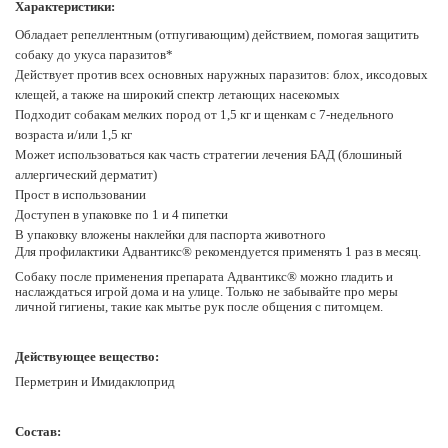
Характеристики:
Обладает репеллентным (отпугивающим) действием, помогая защитить
собаку до укуса паразитов
*
Действует против всех основных наружных паразитов: блох, иксодовых
клещей, а также на широкий спектр летающих насекомых
Подходит собакам мелких пород от 1,5 кг и щенкам с 7-недельного
возраста и/или 1,5 кг
Может использоваться как часть стратегии лечения БАД (блошиный
аллергический дерматит)
Прост в использовании
Доступен в упаковке по 1 и 4 пипетки
В упаковку вложены наклейки для паспорта животного
Для профилактики Адвантикс® рекомендуется применять 1 раз в месяц.
Собаку после применения препарата Адвантикс® можно гладить и
наслаждаться игрой дома и на улице. Только не забывайте про меры
личной гигиены, такие как мытье рук после общения с питомцем.
Действующее вещество:
Перметрин и Имидаклоприд​
Состав: