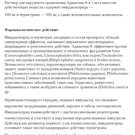
Раствор для наружного применения Адвантикс® в 1 мл в качестве
действующих веществ содержит имидаклоприда —
100 мг и перметрина — 500 мг, а также вспомогательные компоненты.
Фармакологическое действие:
Имидаклоприд и перметрин, входящие в состав препарата, обладая
синергидным эффектом, оказывают выраженное инсектицидное,
акарицидное и репеллентное действие. Адвантикс® эффективен против
имагинальных и преимагинальных и личиночных фаз развития блох
(Ctenocephalides canis, Ctenocephalides felis), власоедов (Trichodectes
canis), иксодовых клещей (Rhipicephalus sanguineus и Ixodes ricinus,
Dermacentor reticulatus), паразитирующих на собаках, обеспечивает
защиту животных от нападения комаров (Aedes aegypti, Culex pipiens),
мух (Stomoxys calcitrans) и москитов (Phlebotomus papatasi, Phlebotomus
perniciosus). Снижает риск возможной передачи животным
трансмиссивных заболеваний, таких как: боррелиоз, риккетсиоз,
лейшманиоз, а также возбудителя собачьего эрлихиоза (Ehrlichia canis) и
др.
Перметрин блокирует передачу нервных импульсов, что вызывает
нарушение координации движений, паралич и гибель эктопаразитов.
Имидаклоприд взаимодействует с ацетилхолиновыми рецепторами
членистоногих и участвует в нарушении передачи нервных импульсов.
Действуя как активатор нервного узла членистоногих, имидаклоприд
усиливает также инсектоакарицидное действие перметрина.