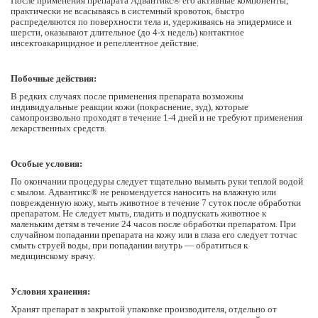
После применения препарата Адвантикс® его активные компоненты,
практически не всасываясь в системный кровоток, быстро
распределяются по поверхности тела и, удерживаясь на эпидермисе и
шерсти, оказывают длительное (до 4-х недель) контактное
инсектоакарицидное и репеллентное действие.
Побочные действия:
В редких случаях после применения препарата возможны
индивидуальные реакции кожи (покраснение, зуд), которые
самопроизвольно проходят в течение 1-4 дней и не требуют применения
лекарственных средств.
Особые условия:
По окончании процедуры следует тщательно вымыть руки теплой водой
с мылом. Адвантикс® не рекомендуется наносить на влажную или
поврежденную кожу, мыть животное в течение 7 суток после обработки
препаратом. Не следует мыть, гладить и подпускать животное к
маленьким детям в течение 24 часов после обработки препаратом. При
случайном попадании препарата на кожу или в глаза его следует тотчас
смыть струей воды, при попадании внутрь — обратиться к
медицинскому врачу.
Условия хранения:
Хранят препарат в закрытой упаковке производителя, отдельно от