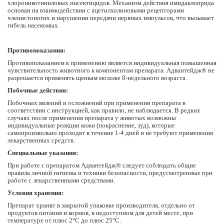
хлороникотиниловых инсектицидов. Механизм действия имидаклоприда
основан на взаимодействии с ацетилхолиновыми рецепторами
членистоногих и нарушении передачи нервных импульсов, что вызывает
гибель насекомых.
Противопоказания:
Противопоказанием к применению является индивидуальная повышенная
чувствительность животного к компонентам препарата. Адвантейдж® не
разрешается применять щенкам моложе 8-недельного возраста.
Побочные действия:
Побочных явлений и осложнений при применении препарата в
соответствии с инструкцией, как правило, не наблюдается. В редких
случаях после применения препарата у животых возможны
индивидуальные реакции кожи (покраснение, зуд), которые
самопроизвольно проходят в течение 1-4 дней и не требуют применения
лекарственных средств.
Специальные указания:
При работе с препаратом Адвантейдж® следует соблюдать общие
правила личной гигиены и техники безопасности, предусмотренные при
работе с лекарственными средствами.
Условия хранения:
Препарат хранят в закрытой упаковке производителя, отдельно от
продуктов питания и кормов, в недоступном для детей месте, при
температуре от плюс 2°C до плюс 25°C.