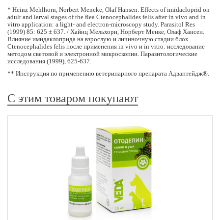
* Heinz Mehlhorn, Norbert Mencke, Olaf Hansen. Effects of imidacloprid on
adult and larval stages of the flea Ctenocephalides felis after in vivo and in
vitro application: a light- and electron-microscopy study. Parasitol Res
(1999) 85: 625 ± 637. / Хайнц Мельхорн, Норберт Менке, Олаф Хансен.
Влияние имидаклоприда на взрослую и личиночную стадии блох
Ctenocephalides felis после применения in vivo и in vitro: исследование
методом световой и электронной микроскопии. Паразитологические
исследования (1999), 625-637.
** Инструкция по применению ветеринарного препарата Адвантейдж®.
С этим товаром покупают