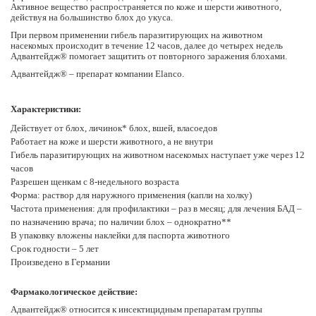
Активное вещество распространяется по коже и шерсти животного,
действуя на большинство блох до укуса.
При первом применении гибель паразитирующих на животном
насекомых происходит в течение 12 часов, далее до четырех недель
Адвантейдж® помогает защитить от повторного заражения блохами.
Адвантейдж® – препарат компании Elanco.
Характеристики:
Действует от блох, личинок* блох, вшей, власоедов
Работает на коже и шерсти животного, а не внутри
Гибель паразитирующих на животном насекомых наступает уже через 12
часов
Разрешен щенкам с 8-недельного возраста
Форма: раствор для наружного применения (капли на холку)
Частота применения: для профилактики – раз в месяц; для лечения БАД –
по назначению врача; по наличии блох – однократно**
В упаковку вложены наклейки для паспорта животного
Срок годности – 5 лет
Произведено в Германии
Фармакологическое действие:
Адвантейдж® относится к инсектицидным препаратам группы