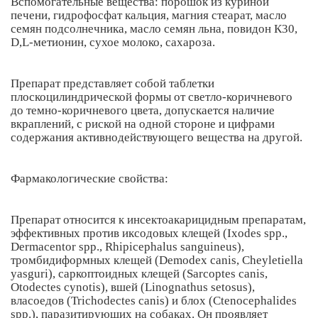
Вспомогательные вещества: порошок из куриной
печени, гидрофосфат кальция, магния стеарат, масло
семян подсолнечника, масло семян льна, повидон К30,
D,L-метионин, сухое молоко, сахароза.
Препарат представляет собой таблетки
плоскоцилиндрической формы от светло-коричневого
до темно-коричневого цвета, допускается наличие
вкраплений, с риской на одной стороне и цифрами
содержания активнодействующего вещества на другой.
Фармакологические свойства:
Препарат относится к инсектоакарицидным препаратам,
эффективных против иксодовых клещей (Ixodes spp.,
Dermacentor spp., Rhipicephalus sanguineus),
тромбидиформных клещей (Demodex canis, Cheyletiella
yasguri), саркоптоидных клещей (Sarcoptes canis,
Otodectes cynotis), вшей (Linognathus setosus),
власоедов (Trichodectes canis) и блох (Ctenocephalides
spp.), паразитирующих на собаках. Он проявляет