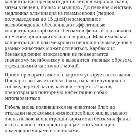
концентрация препарата достигается в жировой ткани,
затем в печени, почках и мышцах. Длительное действие,
медленная элиминация из плазмы крови (период
полувыведения до 15 дней) и замедленное
высвобождение обеспечивают эффективные
концентрации карбамоил бензамид фенил изоксазолина
в течение продолжительного периода. Максимальная
концентрация в плазме крови и период полувыведения у
разных животных может отличаться. Карбамоил
бензамид фенил изоксазолин не подвергается
значимому метаболизму и выводится, главным образом,
с фекалиями и частично с мочой.
Прием препарата вместе с кормом ускоряет всасывание.
Препарат вызывает гибель блох, паразитирующих на
собаке, через 8 часов, клещей – через 12 часов,
предотвращая повторную инфестацию собак
эктопаразитами.
Гибель вновь появившихся на животном блох до
откладки насекомыми жизнеспособных яиц вызывают
очень низкие концентрации карбамоил бензамид фенил
изоксазолина, что предотвращает контаминацию
помещений яйцами и личинками.