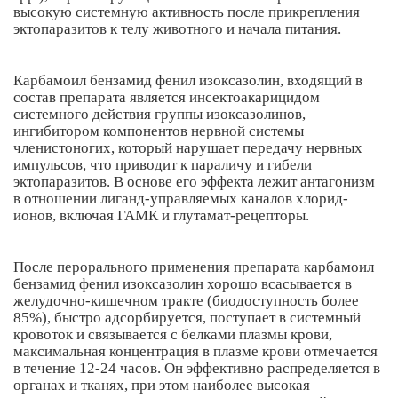
высокую системную активность после прикрепления
эктопаразитов к телу животного и начала питания.
Карбамоил бензамид фенил изоксазолин, входящий в
состав препарата является инсектоакарицидом
системного действия группы изоксазолинов,
ингибитором компонентов нервной системы
членистоногих, который нарушает передачу нервных
импульсов, что приводит к параличу и гибели
эктопаразитов. В основе его эффекта лежит антагонизм
в отношении лиганд-управляемых каналов хлорид-
ионов, включая ГАМК и глутамат-рецепторы.
После перорального применения препарата карбамоил
бензамид фенил изоксазолин хорошо всасывается в
желудочно-кишечном тракте (биодоступность более
85%), быстро адсорбируется, поступает в системный
кровоток и связывается с белками плазмы крови,
максимальная концентрация в плазме крови отмечается
в течение 12-24 часов. Он эффективно распределяется в
органах и тканях, при этом наиболее высокая