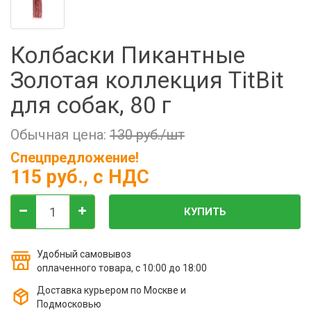
Фильтры молочные
Держатели лизунцов
Колбаски Пикантные
Электронная маркировка коров
Золотая коллекция TitBit
для собак, 80 г
Обычная цена:
130 руб./шт
Спецпредложение!
115 руб.
, с НДС
КУПИТЬ
Удобный самовывоз
оплаченного товара, с 10:00 до 18:00
Доставка курьером по Москве и
Подмосковью