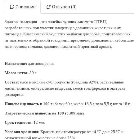
Описание
Отзывов (0)
Золотая коллекция – это линейка лучших лакомств TITBIT,
разработанных при участии владельцев домашних животных и их
питомцев. Классический вкус этих колбасок для собак, приготовленных
из тщательно отобранной говядины, гармонично дополняется небольшим
количеством тимьяна, дающего пикантный приятный аромат.
Назначение:
для поощрения
Масса нетто:
80 г
Состав:
мясо и мясные субпродукты (говядина 92%), растительные
масла, тимьян, минеральные вещества, смесь токоферолов и экстракт
розмарина.
Пищевая ценность в 100 г:
белки 60 г, жиры 16,5 г, зола 5,5 г, влага 18 г.
Энергетическая ценность на 100 г:
389 ккал.
Срок годности
:
12 мес
Условия хранения:
Хранить при температуре от +4 °С до + 25 °С и
относительной влажности не более 75%