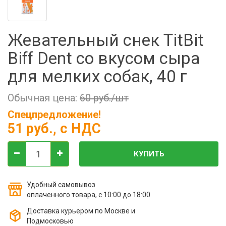
Фильтры молочные
Держатели лизунцов
Жевательный снек TitBit
Электронная маркировка коров
Biff Dent со вкусом сыра
для мелких собак, 40 г
Обычная цена:
60 руб./шт
Спецпредложение!
51 руб.
, с НДС
КУПИТЬ
Удобный самовывоз
оплаченного товара, с 10:00 до 18:00
Доставка курьером по Москве и
Подмосковью