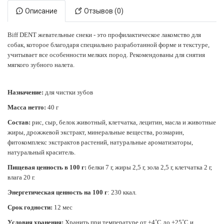
Описание
Отзывов (0)
Biff DENT жевательные снеки - это профилактическое лакомство для
собак, которое благодаря специально разработанной форме и текстуре,
учитывает все особенности мелких пород. Рекомендованы для снятия
мягкого зубного налета.
Назначение:
для чистки зубов
Масса нетто:
40 г
Состав:
рис, сыр, белок животный, клетчатка, лецитин, масла и животные
жиры, дрожжевой экстракт, минеральные вещества, розмарин,
фитокомплекс экстрактов растений, натуральные ароматизаторы,
натуральный краситель.
Пищевая ценность в 100 г:
белки 7 г, жиры 2,5 г, зола 2,5 г, клетчатка 2 г,
влага 20 г.
Энергетическая ценность на 100 г
: 230 ккал.
Срок годности
:
1
2 мес
Условия хранения:
Хранить при температуре от +4˚С до +25˚С и