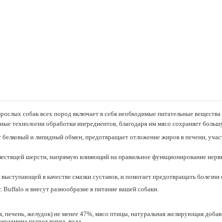
зрослых собак всех пород включает в себя необходимые питательные вещества
ые технологии обработки ингредиентов, благодаря им мясо сохраняет больш
белковый и липидный обмен, предотвращает отложение жиров в печени, участву
лестящей шерсти, напрямую влияющий на правильное функционирование нервн
выступающей в качестве смазки суставов, и помогает предотвращать болезни
Buffalo и внесут разнообразие в питание вашей собаки.
ея, печень, желудок) не менее 47%, мясо птицы, натуральная желирующая добав
юкозамина гидрохлорид, вода.