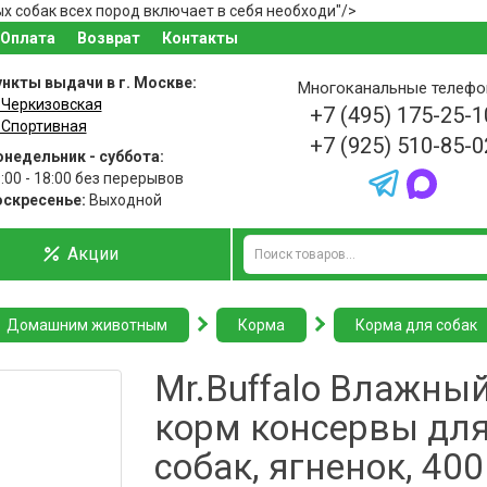
х собак всех пород включает в себя необходи"/>
Оплата
Возврат
Контакты
нкты выдачи в г. Москве:
Многоканальные телеф
 Черкизовская
+7 (495) 175-25-1
 Спортивная
+7 (925) 510-85-0
недельник - суббота:
:00 - 18:00 без перерывов
оскресенье:
Выходной
Акции
Домашним животным
Корма
Корма для собак
Mr.Buffalo Влажны
корм консервы дл
собак, ягненок, 400