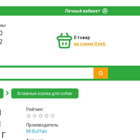
Личный кабинет
оны
0
0
товар
2
на сумму 0 руб.
Влажные корма для собак
й
Рейтинг:
я
Производитель:
 г
Mr.Buffalo