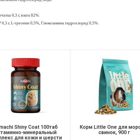
тчатка 0,3 г, влага 82%.
P 0,3 г, L-треонин 0,5%, Глюкозамина гидрохлорид 0,5%.
machi Shiny Сoat 100таб
Корм Little One для мор
итаминно-минеральный
свинок, 900 г
плекс для кожи и шерсти