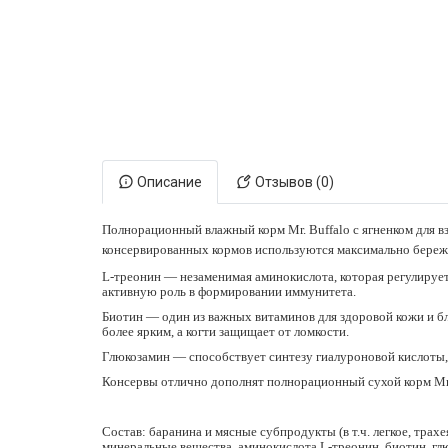
Электронная маркировка коров
Держатели лизунцов
Описание
Отзывов (0)
Полнорационный влажный корм Mr. Buffalo с ягненком для в
консервированных кормов используются максимально бережн
L-треонин — незаменимая аминокислота, которая регулирует 
активную роль в формировании иммунитета.
Биотин — один из важных витаминов для здоровой кожи и б
более ярким, а когти защищает от ломкости.
Глюкозамин — способствует синтезу гиалуроновой кислоты, 
Консервы отлично дополнят полнорационный сухой корм Mr. 
Состав: баранина и мясные субпродукты (в т.ч. легкое, трах
минеральные вещества, аминокислота L-треонин, биотин, гл