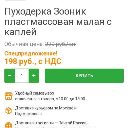
Фильтры молочные
Пуходерка Зооник
Держатели лизунцов
пластмассовая малая с
Электронная маркировка коров
каплей
Обычная цена:
229 руб./шт
Спецпредложение!
198 руб.
, с НДС
КУПИТЬ
Удобный самовывоз
оплаченного товара, с 10:00 до 18:00
Доставка курьером по Москве и
Подмосковью
Доставка в регионы — Почтой России,