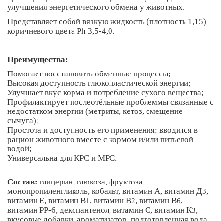
улучшения энергетического обмена у животных.
Представляет собой вязкую жидкость (плотность 1,15)
коричневого цвета Ph 3,5-4,0.
Преимущества:
Помогает восстановить обменные процессы;
Высокая доступность глюкопластической энергии;
Улучшает вкус корма и потребление сухого вещества;
Профилактирует послеотёльные проблеммы связанные с
недостатком энергии (метриты, кетоз, смещение
сычуга);
Простота и доступность его применения: вводится в
рацион животного вместе с кормом и/или питьевой
водой;
Универсальна для КРС и МРС.
Состав:
глицерин, глюкоза, фруктоза,
монопропиленгликоль, кобальт, витамин А, витамин Д
,
3
витамин Е, витамин В
, витамин В
, витамин В
,
1
2
6
витамин РР-6, декспантенол, витамин С, витамин К
,
3
вкусовые добавки, ароматизатор, подготовленная вода.