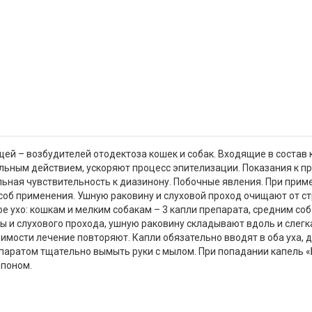
ей – возбудителей отодектоза кошек и собак. Входящие в соста
ным действием, ускоряют процесс эпителизации. Показания к пр
ьная чувствительность к диазинону. Побочные явления. При прим
соб применения. Ушную раковину и слуховой проход очищают от с
е ухо: кошкам и мелким собакам – 3 капли препарата, средним соба
ы и слухового прохода, ушную раковину складывают вдоль и слегк
имости лечение повторяют. Капли обязательно вводят в оба уха, 
епаратом тщательно вымыть руки с мылом. При попадании капель «
мпоном.