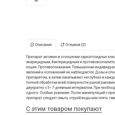
Электронная маркировка коров
Держатели лизунцов
Описание
Отзывов (0)
Препарат активен в отношении саркоптоидных клещ
акарицидным, бактерицидным и противовоспалитель
кошек. Противопоказания. Повышенная индивидуал
явлений и осложнений не наблюдается. Дозы и спо
препаратом, а затем закапывают неглубоко в каждо
полной обработки всей поверхности ушной раковин
двукратно с 5–7-дневным интервалом. При необход
одного. Особые указания. После манипуляций с пр
препарат следует смыть струей воды или снять та
С этим товаром покупают