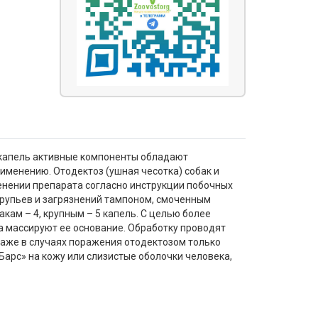
в капель активные компоненты обладают
именению. Отодектоз (ушная чесотка) собак и
енении препарата согласно инструкции побочных
трупьев и загрязнений тампоном, смоченным
кам – 4, крупным – 5 капель. С целью более
а массируют ее основание. Обработку проводят
даже в случаях поражения отодектозом только
Барс» на кожу или слизистые оболочки человека,