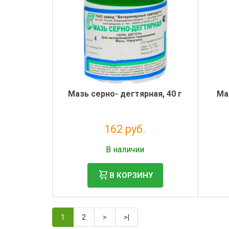
Мазь серно- дегтярная, 40 г
Ма
162 руб.
Без НДС: 147 руб.
В наличии
В КОРЗИНУ
1
2
>
>|