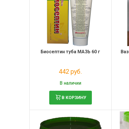
Электронная маркировка коров
Держатели лизунцов
Биосептин туба МАЗЬ 60 г
Ваз
442 руб.
Без НДС: 402 руб.
В наличии
В КОРЗИНУ