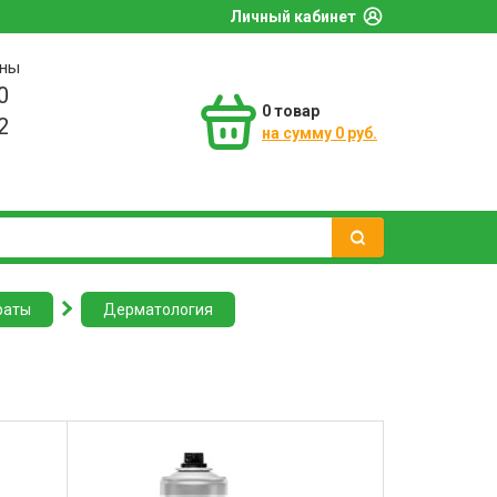
Личный кабинет
оны
0
0
товар
2
на сумму 0 руб.
раты
Дерматология