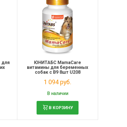
 для
ЮНИТАБС MamaCare
их
витамины для беременных
собак с B9 8шт U208
1 094 руб.
Без НДС: 897 руб.
В наличии
В КОРЗИНУ