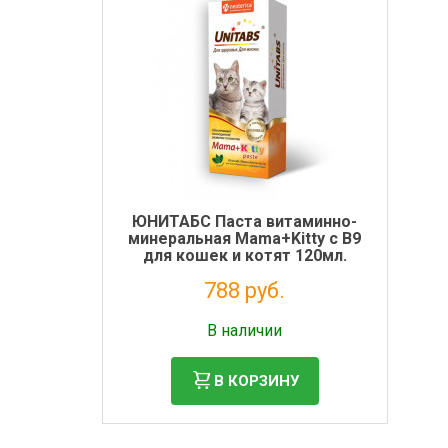
Электронная маркировка коров
Держатели лизунцов
ЮНИТАБС Паста витаминно-
минеральная Mama+Kitty с В9
для кошек и котят 120мл.
788 руб.
Без НДС: 646 руб.
В наличии
В КОРЗИНУ