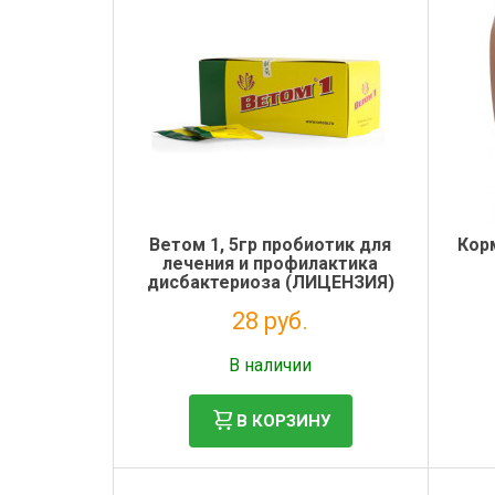
Электронная маркировка коров
Держатели лизунцов
Ветом 1, 5гр пробиотик для
Кор
лечения и профилактика
дисбактериоза (ЛИЦЕНЗИЯ)
28 руб.
Без НДС: 25 руб.
В наличии
В КОРЗИНУ