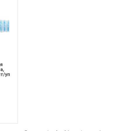
я
а,
шт/уп