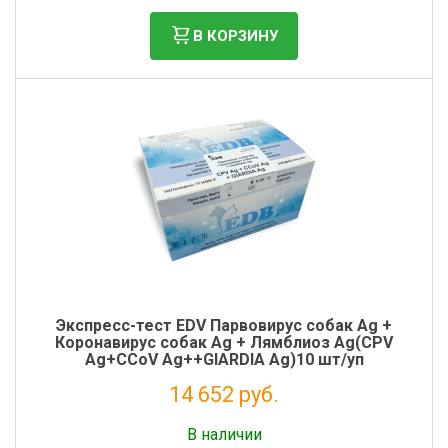
Фильтры молочные
В КОРЗИНУ
Держатели лизунцов
Электронная маркировка коров
Экспресс-тест EDV Парвовирус собак Ag +
Коронавирус собак Ag + Лямблиоз Ag(CPV
Ag+CCoV Ag++GIARDIA Ag)10 шт/уп
14 652 руб.
Без НДС: 12 010 руб.
В наличии