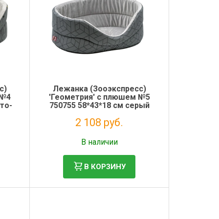
с)
Лежанка (Зооэкспресс)
 №4
'Геометрия' с плюшем №5
то-
750755 58*43*18 см серый
2 108 руб.
Без НДС: 1 728 руб.
В наличии
В КОРЗИНУ