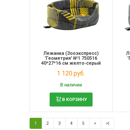
Лежанка (Зооэкспресс)
Л
'Геометрия' №1 750516
'
40*27*16 см желто-серый
1 120 руб.
Без НДС: 918 руб.
В наличии
В КОРЗИНУ
1
2
3
4
5
>
>|