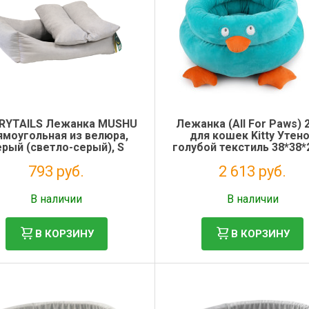
RYTAILS Лежанка MUSHU
Лежанка (All For Paws) 
ямоугольная из велюра,
для кошек Kitty Утен
ерый (светло-серый), S
голубой текстиль 38*38
60x50x19 см
(1/6)
793 руб.
2 613 руб.
Без НДС: 650 руб.
Без НДС: 2 142 руб.
В наличии
В наличии
В КОРЗИНУ
В КОРЗИНУ