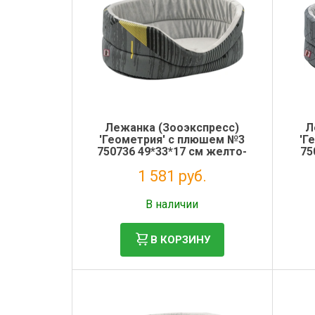
Лежанка (Зооэкспресс)
Л
'Геометрия' с плюшем №3
'Г
750736 49*33*17 см желто-
75
серый
1 581 руб.
Без НДС: 1 296 руб.
В наличии
В КОРЗИНУ