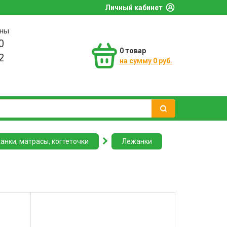
Личный кабинет
оны
0
0
товар
2
на сумму 0 руб.
анки, матрасы, когтеточки
Лежанки