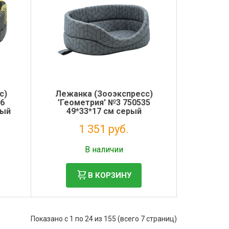
с)
Лежанка (Зооэкспресс)
26
'Геометрия' №3 750535
рый
49*33*17 см серый
1 351 руб.
Без НДС: 1 107 руб.
В наличии
В КОРЗИНУ
Показано с 1 по 24 из 155 (всего 7 страниц)