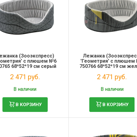
ежанка (Зооэкспресс)
Лежанка (Зооэкспрес
еометрия' с плюшем №6
'Геометрия' с плюшем
0765 68*52*19 см серый
750766 68*52*19 см жел
серый
2 471 руб.
2 471 руб.
Без НДС: 2 025 руб.
Без НДС: 2 025 руб.
В наличии
В наличии
В КОРЗИНУ
В КОРЗИНУ