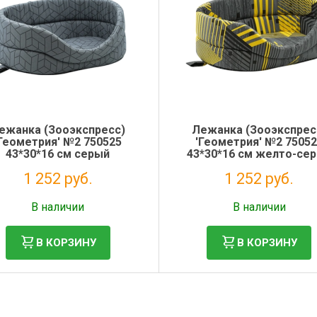
ежанка (Зооэкспресс)
Лежанка (Зооэкспрес
Геометрия' №2 750525
'Геометрия' №2 7505
43*30*16 см серый
43*30*16 см желто-се
1 252 руб.
1 252 руб.
Без НДС: 1 026 руб.
Без НДС: 1 026 руб.
В наличии
В наличии
В КОРЗИНУ
В КОРЗИНУ