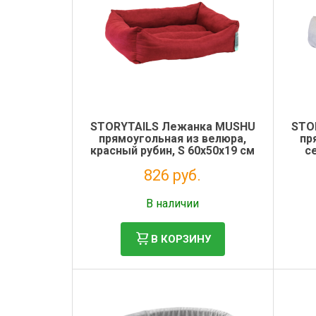
Электронная маркировка коров
Держатели лизунцов
STORYTAILS Лежанка MUSHU
STO
прямоугольная из велюра,
пр
красный рубин, S 60х50х19 см
с
826 руб.
Без НДС: 677 руб.
В наличии
В КОРЗИНУ