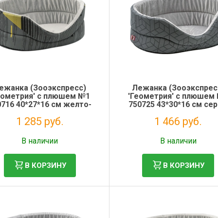
ежанка (Зооэкспресс)
Лежанка (Зооэкспрес
еометрия' с плюшем №1
'Геометрия' с плюшем
0716 40*27*16 см желто-
750725 43*30*16 см се
серый
1 285 руб.
1 466 руб.
Без НДС: 1 053 руб.
Без НДС: 1 202 руб.
В наличии
В наличии
В КОРЗИНУ
В КОРЗИНУ