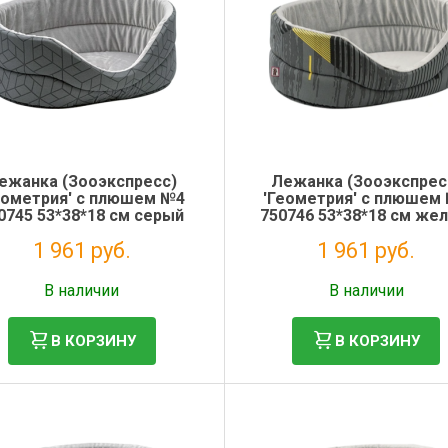
ежанка (Зооэкспресс)
Лежанка (Зооэкспрес
еометрия' с плюшем №4
'Геометрия' с плюшем
0745 53*38*18 см серый
750746 53*38*18 см жел
серый
1 961 руб.
1 961 руб.
Без НДС: 1 607 руб.
Без НДС: 1 607 руб.
В наличии
В наличии
В КОРЗИНУ
В КОРЗИНУ