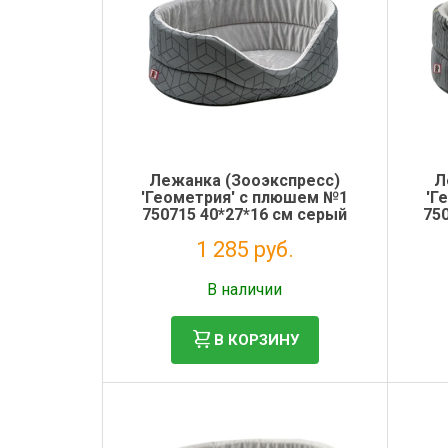
Лежанка (Зооэкспресс)
Л
'Геометрия' с плюшем №1
'Г
750715 40*27*16 см серый
75
1 285 руб.
Без НДС: 1 053 руб.
В наличии
В КОРЗИНУ