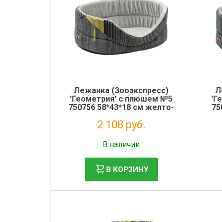
Лежанка (Зооэкспресс)
Л
'Геометрия' с плюшем №5
'Г
750756 58*43*18 см желто-
75
серый
2 108 руб.
Без НДС: 1 728 руб.
В наличии
В КОРЗИНУ