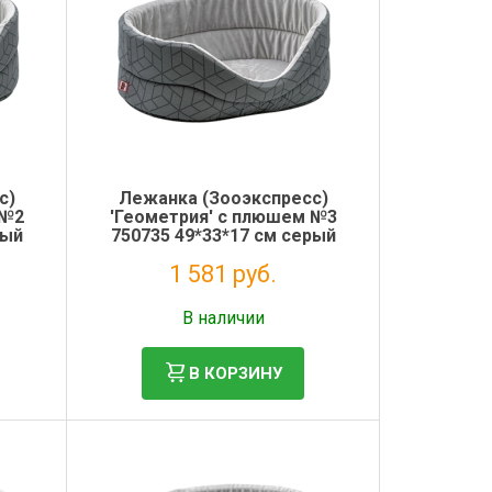
с)
Лежанка (Зооэкспресс)
 №2
'Геометрия' с плюшем №3
рый
750735 49*33*17 см серый
1 581 руб.
Без НДС: 1 296 руб.
В наличии
В КОРЗИНУ