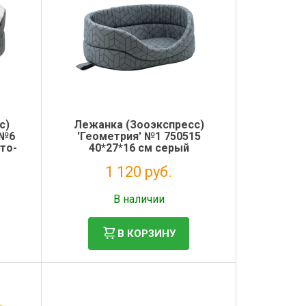
с)
Лежанка (Зооэкспресс)
 №6
'Геометрия' №1 750515
то-
40*27*16 см серый
1 120 руб.
Без НДС: 918 руб.
В наличии
В КОРЗИНУ