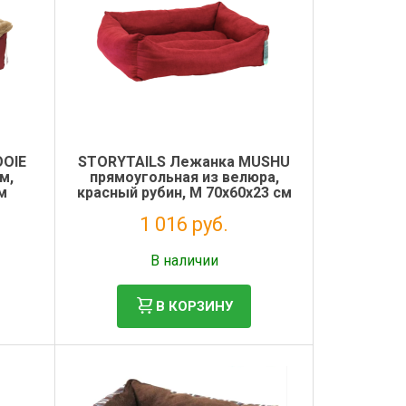
OOIE
STORYTAILS Лежанка MUSHU
м,
прямоугольная из велюра,
см
красный рубин, M 70x60x23 см
1 016 руб.
Без НДС: 833 руб.
В наличии
В КОРЗИНУ