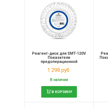
Электронная маркировка коров
Держатели лизунцов
Реагент-диск для SMT-120V
Реа
Показатели
Пок
предоперационной
диагностики (10 параметров)
1 298 руб.
Без НДС: 1 064 руб.
В наличии
В КОРЗИНУ