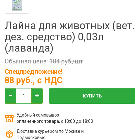
Фильтры молочные
Держатели лизунцов
Лайна для животных (вет.
Электронная маркировка коров
дез. средство) 0,03л
(лаванда)
Обычная цена:
104 руб./шт
Спецпредложение!
88 руб.
, с НДС
КУПИТЬ
Удобный самовывоз
оплаченного товара, с 10:00 до 18:00
Доставка курьером по Москве и
Подмосковью