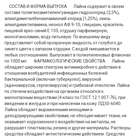
СОСТАВ И ФОРМА ВЫПУСКА Лайна содержит в своем
составе полигексаметиленгуанидин гидрохлорид (2,5%),
алкилдиметилбензиламмоний хлорид (1,25%), окись
алкилдиметиламина, неонол АФ 9-10, глицерин, краситель
пищевой ярко-синий Е 133, отдушку парфюмерную,
моноэтаноламин, воду питьевую. По внешнему виду
представляет собой прозрачную жидкость от голубого до
синего цвета с запахом отдушки. С водой смешивается в
любых соотношениях. Выпускают в полиэтиленовых флаконах
по 1000 мл. ФАРМАКОЛОГИЧЕСКИЕ СВОЙСТВА Лайна
обладает широким спектром антимикробного действия в
отношении возбудителей инфекционных болезней
бактериальной (включая туберкулез), вирусной
(аденовирусов, герпесвирусов) и грибковой этиологии. Лайна
по степени воздействия на организм относится к
малоопасным веществам (4 класс по ГОСТ 12.1.007-76), при
введении в желудок и при нанесении на кожу ЛД50-6040.
Лайна обладает выраженными моющими и
дезодорирующими свойствами, не обесцвечивает ткани, не
оказывает коррозионного воздействия на металлы, не
разрушает пластмассы, резину и другие материалы. Растворы
средства обладают антистатическим действием. Средство