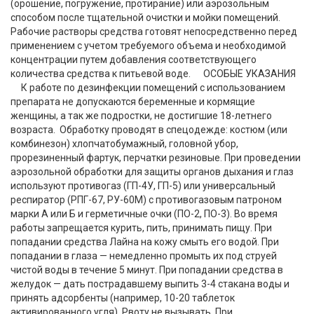
(орошение, погружение, протирание) или аэрозольным
способом после тщательной очистки и мойки помещений.
Рабочие растворы средства готовят непосредственно перед
применением с учетом требуемого объема и необходимой
концентрации путем добавления соответствующего
количества средства к питьевой воде. ОСОБЫЕ УКАЗАНИЯ
К работе по дезинфекции помещений с использованием
препарата не допускаются беременные и кормящие
женщины, а так же подростки, не достигшие 18-летнего
возраста. Обработку проводят в спецодежде: костюм (или
комбинезон) хлопчатобумажный, головной убор,
прорезиненный фартук, перчатки резиновые. При проведении
аэрозольной обработки для защиты органов дыхания и глаз
используют противогаз (ГП-4У, ГП-5) или универсальный
респиратор (РПГ-67, РУ-60М) с противогазовым патроном
марки А или Б и герметичные очки (ПО-2, ПО-3). Во время
работы запрещается курить, пить, принимать пищу. При
попадании средства Лайна на кожу смыть его водой. При
попадании в глаза — немедленно промыть их под струей
чистой воды в течение 5 минут. При попадании средства в
желудок — дать пострадавшему выпить 3-4 стакана воды и
принять адсорбенты (например, 10-20 таблеток
активированного угля). Рвоту не вызывать. При