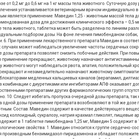
е от 0,2 мг до 0,6 мг на 1 кг массы тела животного. Суточную доз
 лечения устанавливается ветеринарным врачом индивидуально в 
ым является применение: Маведин 1,25 - животным массой тела до 
комендованная доза для достижения клинического эффекта – 0,5 мг 
 тела животного, таблетка может быть разделена по линиям разл
идуальным подбором дозы. На фоне лечения пимобенданом собак
и. 6. При применении лекарственного препарата Маведин в соотве
ких случаях может наблюдаться увеличение частоты сердечных со
ие дозы препарата позволяет снизить побочные действия. При по
го применение прекращают, животному назначают антигистаминны
 у животного могут наблюдаться рвота, апатия, положительный хр
прекращают и незамедлительно назначают животному симптоматиче
локаторами медленных кальциевых каналов (верапамил, дилтиаз
 в комбинации с диуретиками или ингибиторами АПФ оказывает д
ственными препаратами других фармакологических групп отсутств
но. 10. Следует избегать пропуска очередной дозы препарата, так
а одной дозы применение препарата возобновляют в той же дозе п
тным. Состав: Маведин содержит в качестве действующего вещес
оксид коллоидный, сукралозу, натрия крахмал гликолят, пищевые 
держит в 1 таблетке пимобендана 1,25 мг, Маведин 5 содержит в 
ологические свойства: 1. Маведин относится к группе сердечно-с
тся производным бензимидазол-пиридазинона и обладает положи