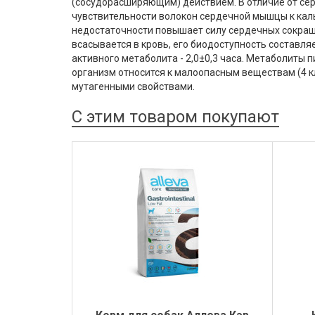
(сосудорасширяющим) действием. В отличие от с
чувствительности волокон сердечной мышцы к кал
недостаточности повышает силу сердечных сокращ
всасывается в кровь, его биодоступность составляе
активного метаболита - 2,0±0,3 часа. Метаболиты
организм относится к малоопасным веществам (4 к
мутагенными свойствами.
С этим товаром покупают