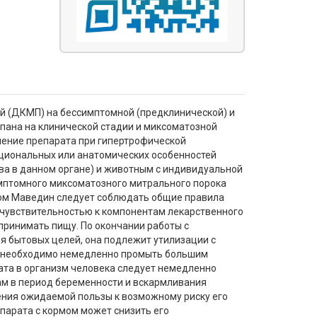
й (ДКМП) на бессимптомной (предклинической) и
апана на клинической стадии и миксоматозной
нение препарата при гипертрофической
кциональных или анатомических особенностей
тва в данном органе) и животным с индивидуальной
мптомного миксоматозного митрального порока
том Маведин следует соблюдать общие правила
рчувствительностью к компонентам лекарственного
 принимать пищу. По окончании работы с
я бытовых целей, она подлежит утилизации с
их необходимо немедленно промыть большим
ата в организм человека следует немедленно
кам в период беременности и вскармливания
ения ожидаемой пользы к возможному риску его
парата с кормом может снизить его