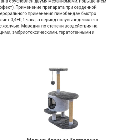
дана обусловлен двумя механизмами: повышением
ффект). Применение препарата при сердечной
 перорального применения пимобендан быстро
ляет 0,4±0,1 часа, а период полувыведения его
с желчью. Маведин по степени воздействия на
ющими, эмбриотоксическими, тератогенными и