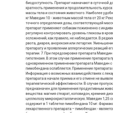
биодоступность. Препарат назначают в суточной доз
кратность применения и продолжительность курса
массы тела и состояния животного. Наиболее удобн
кг Маведин 10 - животным массой тела от 20 кг Ре
точного определения дозы, соответствующей массе
препарат применяют собакам пожизненно с индив
регулярно контролировать уровень глюкозы в кров
осложнений, как правило, не наблюдается. В ред
рвота, диарея, анорексия или летаргия. Уменьшен
препарату и проявлении аллергических реакций е
терапии. 7. При передозировке препарата Маведин
гипотензия. В этом случае применение препарата 
одновременном применении препарата Маведин с б
пимобендана ослабляется. Применение препарата
Информация о возможных взаимодействиях с лекар
препарата в начале приема и его отмене не выявле
терапевтической эффективности. В случае пропуск
предназначен для применения продуктивным живо
вещества: магния стеарат, коповидон, кремния ди
целлюлозу микрокристаллическую. Маведин 1,25 со
содержит в 1 таблетке пимобендана 10 мг. Фармак
лекарственного препарата – пимобендан - являе