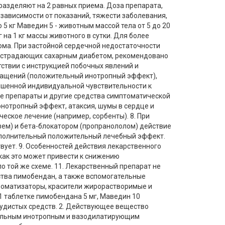
у разделяют на 2 равных приема. Доза препарата,
зависимости от показаний, тяжести заболевания,
5 кг Маведин 5 - животным массой тела от 5 до 20
на 1 кг массы животного в сутки. Для более
ома. При застойной сердечной недостаточности
, страдающих сахарным диабетом, рекомендовано
тствии с инструкцией побочных явлений и
кращений (положительный инотропный эффект),
вышенной индивидуальной чувствительности к
е препараты и другие средства симптоматической
онотропный эффект, атаксия, шумы в сердце и
ское лечение (например, сорбенты). 8. При
ем) и бета-блокатором (пропранололом) действие
ополнительный положительный лечебный эффект.
ует. 9. Особенностей действия лекарственного
 как это может привести к снижению
о той же схеме. 11. Лекарственный препарат не
тва пимобендан, а также вспомогательные
ароматизаторы, красители жирорастворимые и
1 таблетке пимобендана 5 мг, Маведин 10
осудистых средств. 2. Действующее вещество
тельным инотропным и вазодилатирующим