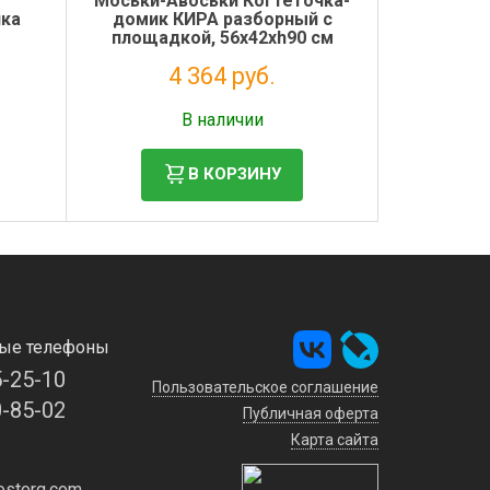
г
Моськи-Авоськи Когтеточка-
нка
домик КИРА разборный с
площадкой, 56х42хh90 см
(мех, джут), серый
4 364 руб.
Налог: 3 577 руб.
В наличии
В КОРЗИНУ
ые телефоны
5-25-10
Пользовательское соглашение
0-85-02
Публичная оферта
Карта сайта
storg.com