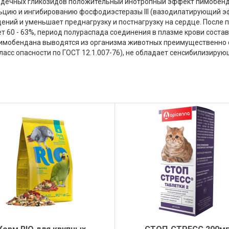
ердечных гликозидов положительный инотропный эффект пимобен
ьцию и ингибированию фосфодиэстеразы III (вазодилатирующий э
ений и уменьшает преднагрузку и постнагрузку на сердце. После
т 60 - 63%, период полураспада соединения в плазме крови состав
 пимобендана выводятся из организма животных преимущественно 
ласс опасности по ГОСТ 12.1.007-76), не обладает сенсибилизиру