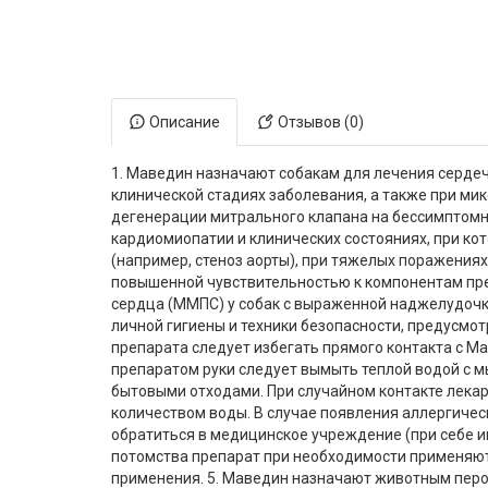
Электронная маркировка коров
Держатели лизунцов
Описание
Отзывов (0)
1. Маведин назначают собакам для лечения серде
клинической стадиях заболевания, а также при ми
дегенерации митрального клапана на бессимптомн
кардиомиопатии и клинических состояниях, при ко
(например, стеноз аорты), при тяжелых поражения
повышенной чувствительностью к компонентам пре
сердца (ММПС) у собак с выраженной наджелудочк
личной гигиены и техники безопасности, предусмо
препарата следует избегать прямого контакта с Ма
препаратом руки следует вымыть теплой водой с м
бытовыми отходами. При случайном контакте лека
количеством воды. В случае появления аллергичес
обратиться в медицинское учреждение (при себе и
потомства препарат при необходимости применяют
применения. 5. Маведин назначают животным перор