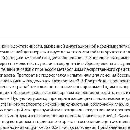
чной недостаточности, вызванной дилатационной кардиомиопатие
ксоматозной дегенерации двустворчатого или трёхстворчатого кл
ой (предклинической) стадии заболевания. 2. Запрещается приме
торых не может быть увеличен сердечный выброс крови из-за фун
х печени (в связи с процессом метаболизма лекарственного средс
парата. Препарат не подвергался испытаниям для лечения бесси
овой и/или желудочковой тахиаритмией. 3. При работе с препара
тренные при работе с лекарственными препаратами. Людям с гипе
ведин. Во время работы с препаратом запрещается курить, пить и
ылом. Пустую тару из-под препарата запрещается использовать дл
рственного препарата с кожей или слизистыми оболочками глаз, 
ких реакций или при случайном попадании лекарственного препар
меть инструкцию по применению препарата или этикетку). 4. Сам
 под контролем ветеринарного врача на основании оценки отнош
ально индивидуально за 0,5-1 час до кормления. Применение пре