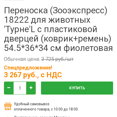
Фильтры молочные
Переноска (Зооэкспресс)
Держатели лизунцов
18222 для животных
Электронная маркировка коров
'Турне'L с пластиковой
дверцей (коврик+ремень)
54.5*36*34 см фиолетовая
Обычная цена:
3 725 руб./шт
Спецпредложение!
3 267 руб.
, с НДС
КУПИТЬ
Удобный самовывоз
оплаченного товара, с 10:00 до 18:00