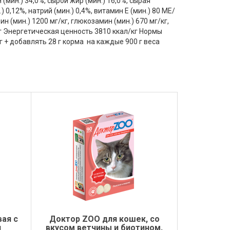
мин.) 34,0%, сырой жир (мин.) 16,0%, сырая
) 0,12%, натрий (мин.) 0,4%, витамин Е (мин.) 80 МЕ/
ин (мин.) 1200 мг/кг, глюкозамин (мин.) 670 мг/кг,
кг Энергетическая ценность 3810 ккал/кг Нормы
 84 г + добавлять 28 г корма на каждые 900 г веса
ая с
Доктор ZOO для кошек, со
л
вкусом ветчины и биотином,