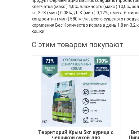
продукт ферментации Bacillus coagulans (пробиотик
клетчатка (макс.) 4,0%, влажность (макс.) 10,0%, зол
кг, ЭПК (мин.) 0,08%, ДГК (мин.) 0,12%, омега-6 жир
хондроитин (мин.) 580 мг/кг, всего сушёного проду
кормления Вес Количество корма в день 1,8 кг-3,2 кг 2
кошки'
С этим товаром покупают
ТерриториЯ Крым 5кг курица с
Вит
черникой сухой для
Пив