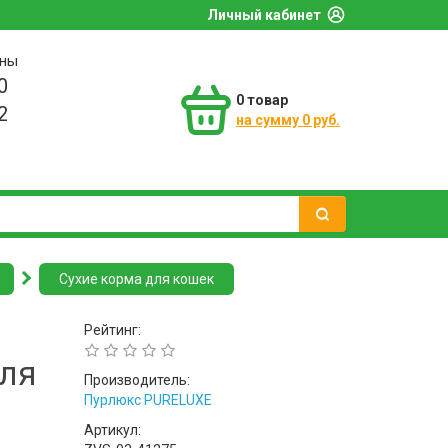
Личный кабинет
оны
0
0
товар
2
на сумму 0 руб.
Сухие корма для кошек
Рейтинг:
для
Производитель:
Пурлюкс PURELUXE
Артикул: