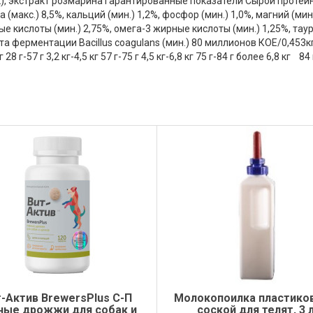
), экстракт розмарина Гарантированные показатели Сырой протеин (
а (макс.) 8,5%, кальций (мин.) 1,2%, фосфор (мин.) 1,0%, магний (мин.
ные кислоты (мин.) 2,75%, омега-3 жирные кислоты (мин.) 1,25%, таур
кта ферментации Bacillus coagulans (мин.) 80 миллионов КОЕ/0,453
8 г-57 г 3,2 кг-4,5 кг 57 г-75 г 4,5 кг-6,8 кг 75 г-84 г более 6,8 кг
-Актив BrewersPlus С-П
Молокопоилка пластиков
ные дрожжи для собак и
соской для телят, 3 