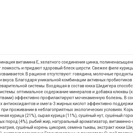
мбинация витамина E, хелатного соединения цинка, полиненасыщен
ломкость и придают здоровый блеск шерсти. Свежее филе курицы 
сваивается. В рационе отсутствуют: говядина, молочные продукты, 
ли вкуса. Благодаря уникальной комбинации активных пробиотиков
еварительной системы. Входящая в состав юкка Шидигера способ
стемы: оптимальное содержание минералов и добавка клюквы (к
вами) эффективно профилактируют мочекаменную болезнь. В сос
х антиоксидантов и омега-3 жирных кислот эффективно поддержи
 при проживании в неблагоприятных экологических условиях. Корм
ая курица (21%), сырая курица (11%), сушёный нут, сушёный горо
ых пород (4%), рыбий жир, натуральный ароматизатор, витаминно
натрия, сушёный корень цикория, семена тыквы, экстракт юкки Шид