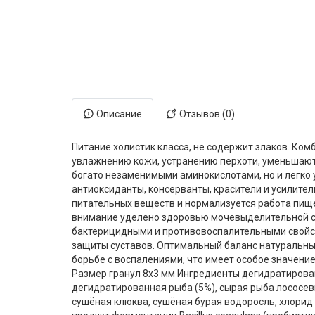
Электронная маркировка коров
Держатели лизунцов
Описание
Отзывов (0)
Питание холистик класса, не содержит злаков. Ко
увлажнению кожи, устранению перхоти, уменьшают 
богато незаменимыми аминокислотами, но и легко у
антиоксиданты, консерванты, красители и усилите
питательных веществ и нормализуется работа пищ
внимание уделено здоровью мочевыделительной си
бактерицидными и противовоспалительными свойст
защиты суставов. Оптимальный баланс натуральны
борьбе с воспалениями, что имеет особое значение
Размер гранул 8х3 мм Ингредиенты дегидратированн
дегидратированная рыба (5%), сырая рыба лососев
сушёная клюква, сушёная бурая водоросль, хлорид 