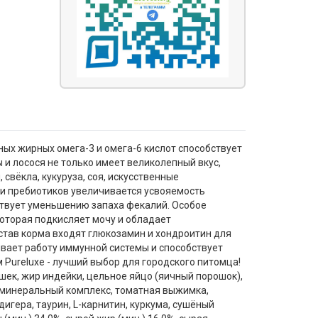
ных жирных омега-3 и омега-6 кислот способствует
и лосося не только имеет великолепный вкус,
свёкла, кукуруза, соя, искусственные
 и пребиотиков увеличивается усвояемость
ствует уменьшению запаха фекалий. Особое
оторая подкисляет мочу и обладает
тав корма входят глюкозамин и хондроитин для
вает работу иммунной системы и способствует
 Pureluxe - лучший выбор для городского питомца!
шек, жир индейки, цельное яйцо (яичный порошок),
-минеральный комплекс, томатная выжимка,
игера, таурин, L-карнитин, куркума, сушёный