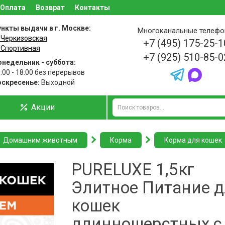
Оплата
Возврат
Контакты
нкты выдачи в г. Москве:
Многоканальные телеф
 Черкизовская
+7 (495) 175-25-1
 Спортивная
+7 (925) 510-85-0
недельник - суббота:
:00 - 18:00 без перерывов
оскресенье:
Выходной
Акции
Домашним животным
Корма
Корма для кошек
PURELUXE 1,5кг
Элитное Питание 
кошек
длинношерcтных с