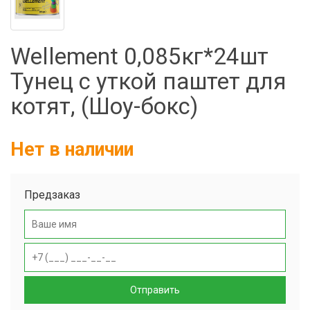
Фильтры молочные
Держатели лизунцов
Wellement 0,085кг*24шт
Электронная маркировка коров
Тунец с уткой паштет для
котят, (Шоу-бокс)
Нет в наличии
Предзаказ
Отправить