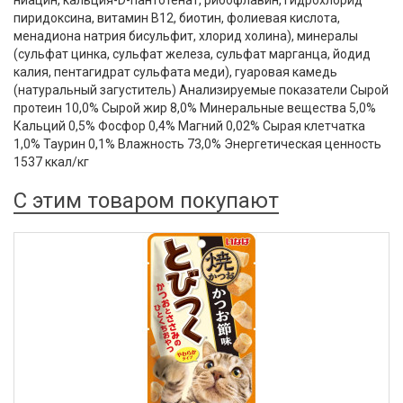
ниацин, кальция-D-пантотенат, рибофлавин, гидрохлорид
пиридоксина, витамин В12, биотин, фолиевая кислота,
менадиона натрия бисульфит, хлорид холина), минералы
(сульфат цинка, сульфат железа, сульфат марганца, йодид
калия, пентагидрат сульфата меди), гуаровая камедь
(натуральный загуститель) Анализируемые показатели Сырой
протеин 10,0% Сырой жир 8,0% Минеральные вещества 5,0%
Кальций 0,5% Фосфор 0,4% Магний 0,02% Сырая клетчатка
1,0% Таурин 0,1% Влажность 73,0% Энергетическая ценность
1537 ккал/кг
С этим товаром покупают