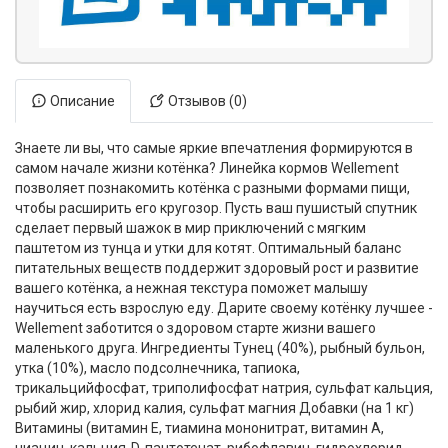
Описание
Отзывов (0)
Знаете ли вы, что самые яркие впечатления формируются в
самом начале жизни котёнка? Линейка кормов Wellement
позволяет познакомить котёнка с разными формами пищи,
чтобы расширить его кругозор. Пусть ваш пушистый спутник
сделает первый шажок в мир приключений с мягким
паштетом из тунца и утки для котят. Оптимальный баланс
питательных веществ поддержит здоровый рост и развитие
вашего котёнка, а нежная текстура поможет малышу
научиться есть взрослую еду. Дарите своему котёнку лучшее -
Wellement заботится о здоровом старте жизни вашего
маленького друга. Ингредиенты Тунец (40%), рыбный бульон,
утка (10%), масло подсолнечника, тапиока,
трикальцийфосфат, триполифосфат натрия, сульфат кальция,
рыбий жир, хлорид калия, сульфат магния Добавки (на 1 кг)
Витамины (витамин Е, тиамина мононитрат, витамин А,