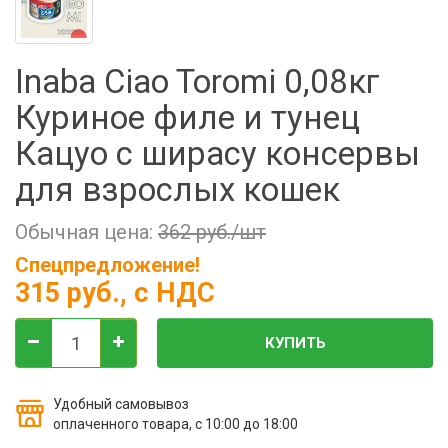
Фильтры молочные
Держатели лизунцов
Inaba Ciao Toromi 0,08кг
Электронная маркировка коров
Куриное филе и тунец
Кацуо с ширасу консервы
для взрослых кошек
Обычная цена:
362 руб./шт
Спецпредложение!
315 руб.
, с НДС
КУПИТЬ
Удобный самовывоз
оплаченного товара, с 10:00 до 18:00