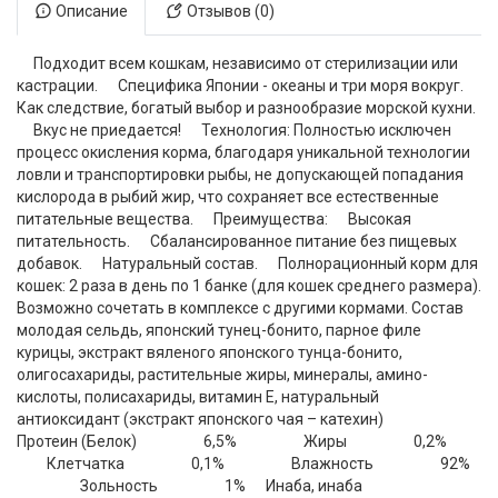
Описание
Отзывов (0)
Подходит всем кошкам, независимо от стерилизации или
кастрации. Специфика Японии - океаны и три моря вокруг.
Как следствие, богатый выбор и разнообразие морской кухни.
Вкус не приедается! Технология: Полностью исключен
процесс окисления корма, благодаря уникальной технологии
ловли и транспортировки рыбы, не допускающей попадания
кислорода в рыбий жир, что сохраняет все естественные
питательные вещества. Преимущества: Высокая
питательность. Сбалансированное питание без пищевых
добавок. Натуральный состав. Полнорационный корм для
кошек: 2 раза в день по 1 банке (для кошек среднего размера).
Возможно сочетать в комплексе с другими кормами. Состав
молодая сельдь, японский тунец-бонито, парное филе
курицы, экстракт вяленого японского тунца-бонито,
олигосахариды, растительные жиры, минералы, амино-
кислоты, полисахариды, витамин Е, натуральный
антиоксидант (экстракт японского чая – катехин)
Протеин (Белок) 6,5% Жиры 0,2%
Клетчатка 0,1% Влажность 92%
Зольность 1% Инаба, инаба