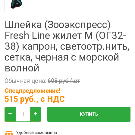
Фильтры молочные
Держатели лизунцов
Шлейка (Зооэкспресс)
Электронная маркировка коров
Fresh Line жилет M (ОГ32-
38) капрон, светоотр.нить,
сетка, черная с морской
волной
Обычная цена:
608 руб./шт
Спецпредложение!
515 руб.
, с НДС
КУПИТЬ
Удобный самовывоз