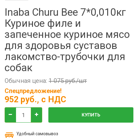
Фильтры молочные
Inaba Churu Bee 7*0,010кг
Держатели лизунцов
Куриное филе и
Электронная маркировка коров
запеченное куриное мясо
для здоровья суставов
лакомство-трубочки для
собак
Обычная цена:
1 075 руб./шт
Спецпредложение!
952 руб.
, с НДС
КУПИТЬ
Удобный самовывоз