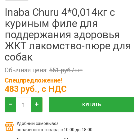
Фильтры молочные
Inaba Churu 4*0,014кг с
Держатели лизунцов
куриным филе для
Электронная маркировка коров
поддержания здоровья
ЖКТ лакомство-пюре для
собак
Обычная цена:
551 руб./шт
Спецпредложение!
483 руб.
, с НДС
КУПИТЬ
Удобный самовывоз
оплаченного товара, с 10:00 до 18:00