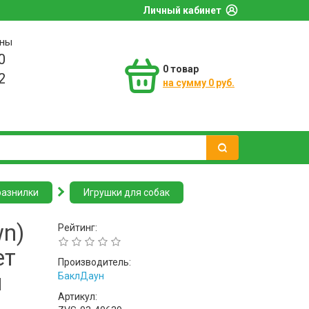
Личный кабинет
оны
0
0
товар
2
на сумму 0 руб.
разнилки
Игрушки для собак
wn)
Рейтинг:
ет
Производитель:
й
БаклДаун
Артикул: