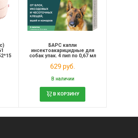
с)
БАРС капли
61
инсектоакарицидные для
52*15
собак упак. 4 пип по 0,67 мл
629 руб.
Налог: 572 руб.
В наличии
В КОРЗИНУ