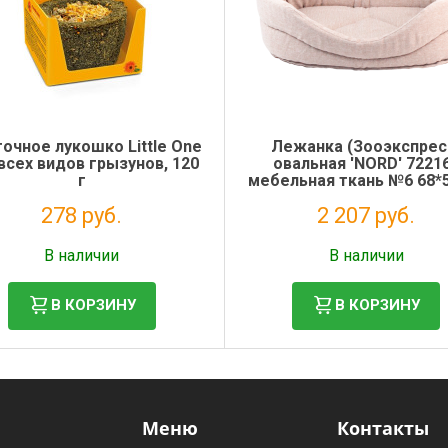
очное лукошко Little One
Лежанка (Зооэкспрес
всех видов грызунов, 120
овальная 'NORD' 7221
г
мебельная ткань №6 68*
см бежевый
278 руб.
2 207 руб.
Налог: 228 руб.
Налог: 1 809 руб.
В наличии
В наличии
В КОРЗИНУ
В КОРЗИНУ
Меню
Контакты