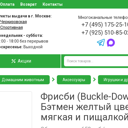
Оплата
Возврат
Контакты
нкты выдачи в г. Москве:
Многоканальные телеф
 Черкизовская
+7 (495) 175-25-1
 Спортивная
+7 (925) 510-85-0
недельник - суббота:
:00 - 18:00 без перерывов
оскресенье:
Выходной
Акции
Домашним животным
Аксессуары
Игрушки и д
Фрисби (Buckle-Do
Бэтмен желтый цв
мягкая и пищалко