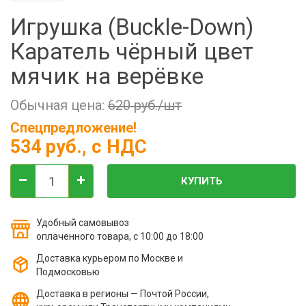
Фильтры молочные
Игрушка (Buckle-Down)
Держатели лизунцов
Каратель чёрный цвет
Электронная маркировка коров
мячик на верёвке
Обычная цена:
620 руб./шт
Спецпредложение!
534 руб.
, с НДС
КУПИТЬ
Удобный самовывоз
оплаченного товара, с 10:00 до 18:00
Доставка курьером по Москве и
Подмосковью
Доставка в регионы — Почтой России,