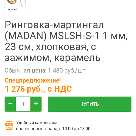
Фильтры молочные
Держатели лизунцов
Ринговка-мартингал
Электронная маркировка коров
(MADAN) MSLSH-S-1 1 мм,
23 см, хлопковая, с
зажимом, карамель
Обычная цена:
1 480 руб./шт
Спецпредложение!
1 276 руб.
, с НДС
КУПИТЬ
Удобный самовывоз
оплаченного товара, с 10:00 до 18:00