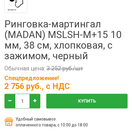
Фильтры молочные
Держатели лизунцов
Ринговка-мартингал
Электронная маркировка коров
(MADAN) MSLSH-M+15 10
мм, 38 см, хлопковая, с
зажимом, черный
Обычная цена:
3 252 руб./шт
Спецпредложение!
2 756 руб.
, с НДС
КУПИТЬ
Удобный самовывоз
оплаченного товара, с 10:00 до 18:00