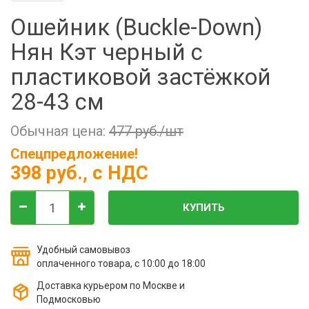
Фильтры молочные
Ошейник (Buckle-Down)
Держатели лизунцов
Нян Кэт черный с
Электронная маркировка коров
пластиковой застёжкой
28-43 см
Обычная цена:
477 руб./шт
Спецпредложение!
398 руб.
, с НДС
КУПИТЬ
Удобный самовывоз
оплаченного товара, с 10:00 до 18:00
Доставка курьером по Москве и
Подмосковью