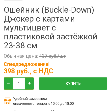
Фильтры молочные
Ошейник (Buckle-Down)
Держатели лизунцов
Джокер с картами
Электронная маркировка коров
мультицвет с
пластиковой застёжкой
23-38 см
Обычная цена:
437 руб./шт
Спецпредложение!
398 руб.
, с НДС
КУПИТЬ
Удобный самовывоз
оплаченного товара, с 10:00 до 18:00