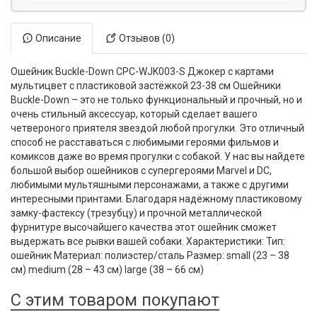
Описание
Отзывов (0)
Ошейник Buckle-Down CPC-WJK003-S Джокер с картами
мультицвет с пластиковой застёжкой 23-38 см Ошейники
Buckle-Down – это не только функциональный и прочный, но и
очень стильный аксессуар, который сделает вашего
четвероного приятеля звездой любой прогулки. Это отличный
способ не расставаться с любимыми героями фильмов и
комиксов даже во время прогулки с собакой. У нас вы найдете
большой выбор ошейников с супергероями Marvel и DC,
любимыми мультяшными персонажами, а также с другими
интересными принтами. Благодаря надёжному пластиковому
замку-фастексу (трезубцу) и прочной металлической
фурнитуре высочайшего качества этот ошейник сможет
выдержать все рывки вашей собаки. Характеристики: Тип:
ошейник Материал: полиэстер/сталь Размер: small (23 – 38
см) medium (28 – 43 см) large (38 – 66 см)
С этим товаром покупают