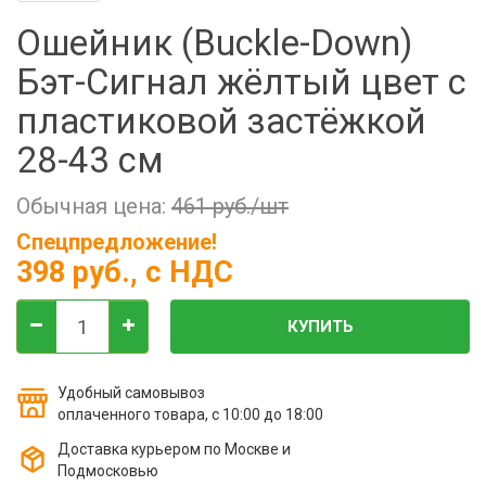
Фильтры молочные
Ошейник (Buckle-Down)
Держатели лизунцов
Бэт-Cигнал жёлтый цвет с
Электронная маркировка коров
пластиковой застёжкой
28-43 см
Обычная цена:
461 руб./шт
Спецпредложение!
398 руб.
, с НДС
КУПИТЬ
Удобный самовывоз
оплаченного товара, с 10:00 до 18:00
Доставка курьером по Москве и
Подмосковью