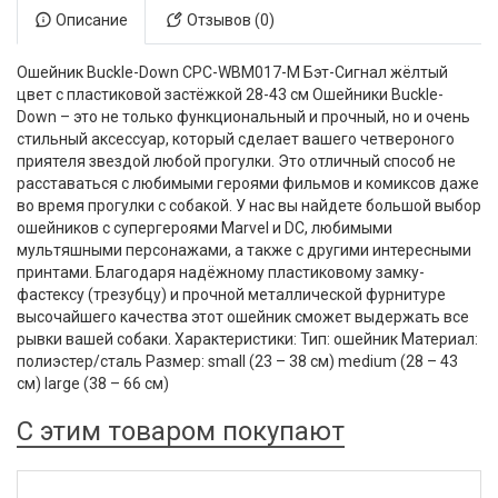
Описание
Отзывов (0)
Ошейник Buckle-Down CPC-WBM017-M Бэт-Cигнал жёлтый
цвет с пластиковой застёжкой 28-43 см Ошейники Buckle-
Down – это не только функциональный и прочный, но и очень
стильный аксессуар, который сделает вашего четвероного
приятеля звездой любой прогулки. Это отличный способ не
расставаться с любимыми героями фильмов и комиксов даже
во время прогулки с собакой. У нас вы найдете большой выбор
ошейников с супергероями Marvel и DC, любимыми
мультяшными персонажами, а также с другими интересными
принтами. Благодаря надёжному пластиковому замку-
фастексу (трезубцу) и прочной металлической фурнитуре
высочайшего качества этот ошейник сможет выдержать все
рывки вашей собаки. Характеристики: Тип: ошейник Материал:
полиэстер/сталь Размер: small (23 – 38 см) medium (28 – 43
см) large (38 – 66 см)
С этим товаром покупают