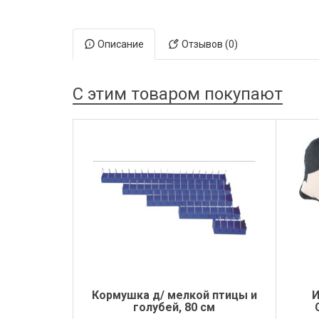
Электронная маркировка коров
Держатели лизунцов
Описание
Отзывов (0)
С этим товаром покупают
Кормушка д/ мелкой птицы и
И
голубей, 80 см