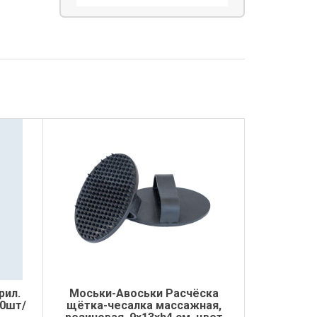
рил.
Моськи-Авоськи Расчёска
00шт/
щётка-чесалка массажная,