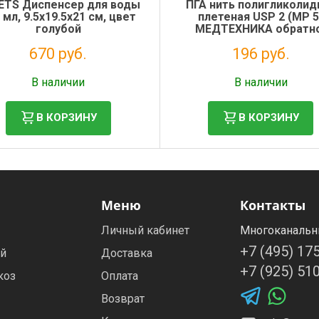
ETS Диспенсер для воды
ПГА нить полигликолид
 мл, 9.5х19.5х21 см, цвет
плетеная USP 2 (MР 5
голубой
МЕДТЕХНИКА обратн
режущая 3/8 40мм, 75
670 руб.
196 руб.
12шт/уп
Налог: 549 руб.
Налог: 179 руб.
В наличии
В наличии
В КОРЗИНУ
В КОРЗИНУ
Меню
Контакты
Личный кабинет
Многоканальн
+7 (495) 17
ей
Доставка
+7 (925) 51
коз
Оплата
Возврат