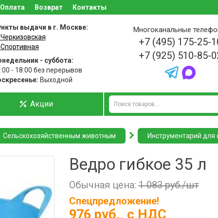
Оплата
Возврат
Контакты
нкты выдачи в г. Москве:
Многоканальные телеф
 Черкизовская
+7 (495) 175-25-1
 Спортивная
+7 (925) 510-85-0
недельник - суббота:
:00 - 18:00 без перерывов
оскресенье:
Выходной
Акции
Сельскохозяйственным животным
Инструментарий для
Ведро гибкое 35 л
Обычная цена:
1 083 руб./шт
Спецпредложение!
976 руб.
, с НДС