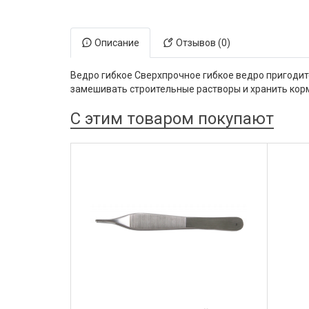
Электронная маркировка коров
Держатели лизунцов
Описание
Отзывов (0)
Ведро гибкое Сверхпрочное гибкое ведро пригодитс
замешивать строительные растворы и хранить корм
С этим товаром покупают