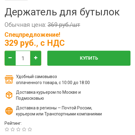
Фильтры молочные
Держатель для бутылок
Держатели лизунцов
Электронная маркировка коров
Обычная цена:
369 руб./шт
Спецпредложение!
329 руб.
, с НДС
КУПИТЬ
Удобный самовывоз
оплаченного товара, с 10:00 до 18:00
Доставка курьером по Москве и
Подмосковью
Доставка в регионы — Почтой России,
курьером или Транспортными компаниями
Рейтинг: