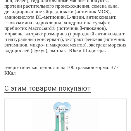
йод, селен), гидролизованные мясные продукты,
протеин растительного происхождения, семена льна,
дегидрированное яйцо, дрожжи (источник MOS),
аминокислота DL-метионин, L-лизин, антиоксидант,
глюкозамина гидрохлорид, хондроитина сульфат,
пребиотик MacroGard® (источник β-глюканов),
морковь, экстракт розмарина (природный антиоксидант
и натуральный консервант), экстракт фенхеля (источник
витаминов, микро- и макроэлементов), экстракт морских
водорослей (фукус), экстракт Юкки Шидигера.
Энергетическая ценность на 100 граммов корма: 377
ККал
С этим товаром покупают