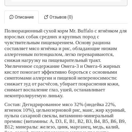
Описание
Отзывов (0)
Полнорационный сухой корм Mr. Buffalo с ягнёнком для
взрослых собак средних и крупных пород с
чувствительным пищеварением. Основу рациона
составляет мясо ягнёнка и рис, обладающие низким
аллергенным потенциалом, легко перевариваются,
снижая нагрузку на пищеварительный тракт.
Увеличенное содержание Омега-3 и Омега-6 жирных
кислот помогает эффективно бороться с основными
симптомами аллергии и пищевой непереносимости:
снижает зуд от расчёсов, убирает покраснения кожи,
снимает воспаление глаз, ушей, останавливает
неконтролируемую линьку.
Состав: Дегидрированное мясо 32% (индейка 22%,
ягненок 10%), цельнозерновой рис, маис, жир куриный,
пульпа сахарной свеклы, витаминно-минеральный
премикс (витамины: А, D3, E, B1, В2, В3, B4, B5, B6, B9,
B12; минералы: железо, цинк, марганец, медь, калий,