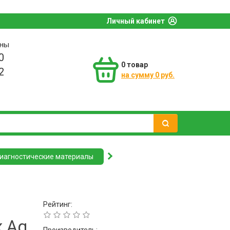
Личный кабинет
оны
0
0
товар
2
на сумму 0 руб.
иагностические материалы
Рейтинг:
 Ag