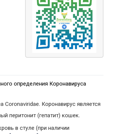
нного определения
Коронавируса
ва
Coronaviridae
.
Коронавирус
является
ый перитонит (гепатит) кошек.
кровь в стуле (при наличии