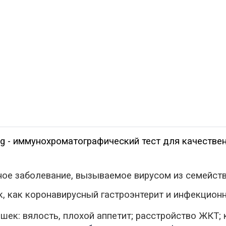
g
-
иммунохроматографический
тест для качестве
ное заболевание, вызываемое вирусом из семейст
к, как
коронавирусный
гастроэнтерит и инфекционн
шек: вялость, плохой аппетит; расстройство ЖКТ; 