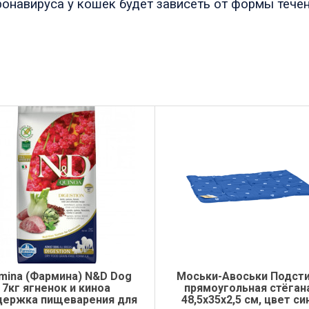
ронавируса
у кошек будет зависеть от формы течен
mina (Фармина) N&D Dog
Моськи-Авоськи Подст
7кг ягненок и киноа
прямоугольная стёган
держка пищеварения для
48,5х35х2,5 см, цвет си