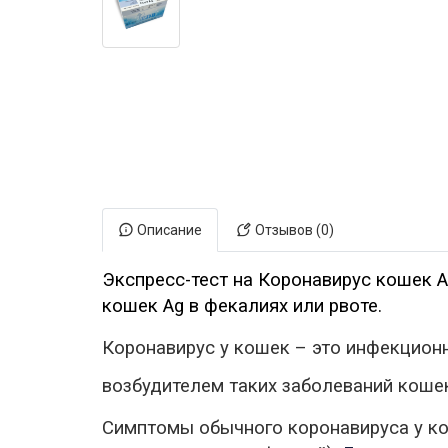
Электронная маркировка коров
Держатели лизунцов
Описание
Отзывов (0)
Экспресс-тест на
Коронавирус
кошек A
кошек A
g
в фекалиях или рвоте.
Коронавирус
у кошек – это инфекцион
возбудителем таких заболеваний коше
Симптомы
обычного
коронавируса
у ко