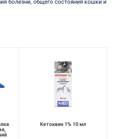
ия болезни, общего состояния кошки и
илка
Кетоквин 1% 10 мл
ая,
ний