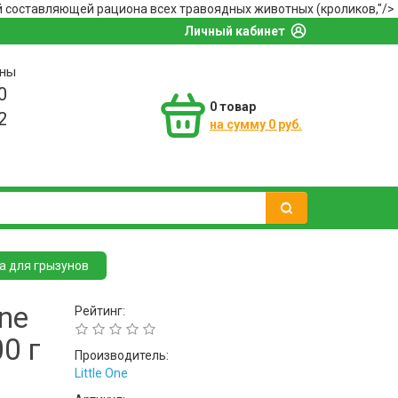
ной составляющей рациона всех травоядных животных (кроликов,"/>
Личный кабинет
оны
0
0
товар
2
на сумму 0 руб.
а для грызунов
One
Рейтинг:
0 г
Производитель:
Little One