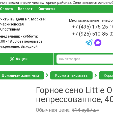
брано в экологически чистых горных районах. Сено является основ
Оплата
Возврат
Контакты
нкты выдачи в г. Москве:
Многоканальные телеф
 Черкизовская
+7 (495) 175-25-1
 Спортивная
+7 (925) 510-85-0
недельник - суббота:
:00 - 18:00 без перерывов
оскресенье:
Выходной
Акции
Домашним животным
Корма и лакомства
Корм
Горное сено Little 
непрессованное, 40
Обычная цена:
514 руб./шт