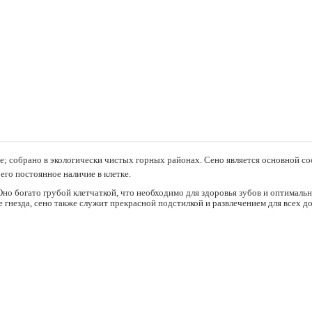
ое; собрано в экологически чистых горных районах. Сено является основной 
его постоянное наличие в клетке.
 Оно богато грубой клетчаткой, что необходимо для здоровья зубов и оптимал
е гнезда, сено также служит прекрасной подстилкой и развлечением для всех 