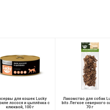
нсервы для кошек Lucky
Лакомство для собак L
 филе лосося и цыплёнка с
bits Легкое северного о
клюквой, 100 г
70 г