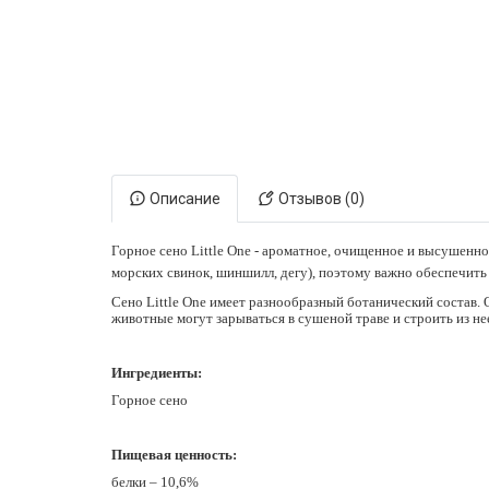
Электронная маркировка коров
Держатели лизунцов
Описание
Отзывов (0)
Горное сено Little One - ароматное, очищенное и высушенн
морских свинок, шиншилл, дегу), поэтому важно обеспечить 
Сено Little One имеет разнообразный ботанический состав.
животные могут зарываться в сушеной траве и строить из не
Ингредиенты:
Горное сено
Пищевая ценность:
белки – 10,6%