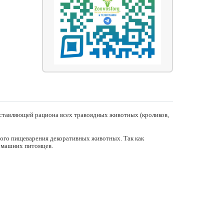
составляющей рациона всех травоядных животных (кроликов,
ьного пищеварения декоративных животных. Так как
домашних питомцев.