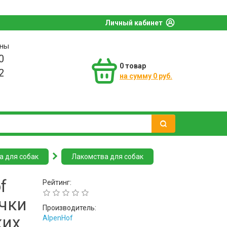
Личный кабинет
оны
0
0
товар
2
на сумму 0 руб.
а для собак
Лакомства для собак
f
Рейтинг:
чки
Производитель:
ких
AlpenHof