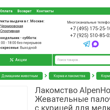
Оплата
Возврат
Контакты
нкты выдачи в г. Москве:
Многоканальные телеф
 Черкизовская
+7 (495) 175-25-1
 Спортивная
+7 (925) 510-85-0
недельник - суббота:
:00 - 18:00 без перерывов
оскресенье:
Выходной
Акции
Домашним животным
Корма и лакомства
Корм
Лакомство AlpenHo
Жевательные пало
с курицей для мел